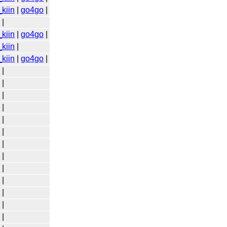
kiin
|
go4go
|
o
|
kiin
|
go4go
|
kiin
|
kiin
|
go4go
|
o
|
o
|
o
|
o
|
o
|
o
|
o
|
o
|
o
|
o
|
o
|
o
|
o
|