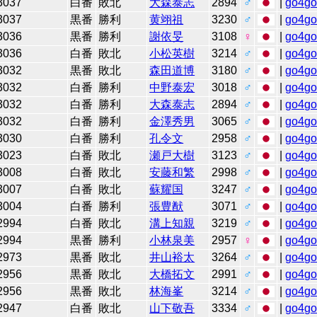
3037
白番
敗北
大森泰志
2894
♂
|
go4g
3037
黒番
勝利
黄翊祖
3230
♂
|
go4g
3036
黒番
勝利
謝依旻
3108
♀
|
go4g
3036
白番
敗北
小松英樹
3214
♂
|
go4g
3032
黒番
敗北
森田道博
3180
♂
|
go4g
3032
白番
勝利
中野泰宏
3018
♂
|
go4g
3032
白番
勝利
大森泰志
2894
♂
|
go4g
3032
白番
勝利
金澤秀男
3065
♂
|
go4g
3030
白番
勝利
孔令文
2958
♂
|
go4g
3023
白番
敗北
瀬戸大樹
3123
♂
|
go4g
3008
白番
敗北
安藤和繁
2998
♂
|
go4g
3007
白番
敗北
蘇耀国
3247
♂
|
go4g
3004
白番
勝利
張豊猷
3071
♂
|
go4g
2994
白番
敗北
溝上知親
3219
♂
|
go4g
2994
黒番
勝利
小林泉美
2957
♀
|
go4g
2973
黒番
敗北
井山裕太
3264
♂
|
go4g
2956
黒番
敗北
大橋拓文
2991
♂
|
go4g
2956
黒番
敗北
林海峯
3214
♂
|
go4g
2947
白番
敗北
山下敬吾
3334
♂
|
go4g