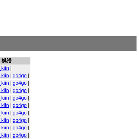
棋譜
kiin
|
kiin
|
go4go
|
kiin
|
go4go
|
kiin
|
go4go
|
kiin
|
go4go
|
kiin
|
go4go
|
kiin
|
go4go
|
kiin
|
go4go
|
kiin
|
go4go
|
kiin
|
go4go
|