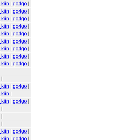
kiin
|
go4go
|
kiin
|
go4go
|
kiin
|
go4go
|
kiin
|
go4go
|
kiin
|
go4go
|
kiin
|
go4go
|
kiin
|
go4go
|
kiin
|
go4go
|
kiin
|
go4go
|
o
|
kiin
|
go4go
|
kiin
|
kiin
|
go4go
|
o
|
o
|
o
|
kiin
|
go4go
|
kiin
|
go4go
|