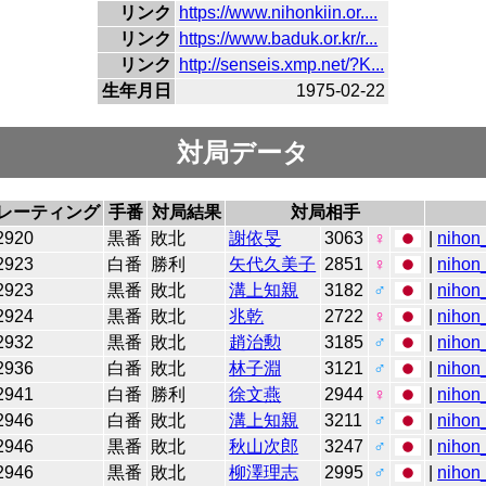
リンク
https://www.nihonkiin.or....
リンク
https://www.baduk.or.kr/r...
リンク
http://senseis.xmp.net/?K...
生年月日
1975-02-22
対局データ
レーティング
手番
対局結果
対局相手
2920
黒番
敗北
謝依旻
3063
♀
|
nihon_
2923
白番
勝利
矢代久美子
2851
♀
|
nihon_
2923
黒番
敗北
溝上知親
3182
♂
|
nihon_
2924
黒番
敗北
兆乾
2722
♀
|
nihon_
2932
黒番
敗北
趙治勲
3185
♂
|
nihon_
2936
白番
敗北
林子淵
3121
♂
|
nihon_
2941
白番
勝利
徐文燕
2944
♀
|
nihon_
2946
白番
敗北
溝上知親
3211
♂
|
nihon_
2946
黒番
敗北
秋山次郎
3247
♂
|
nihon_
2946
黒番
敗北
柳澤理志
2995
♂
|
nihon_