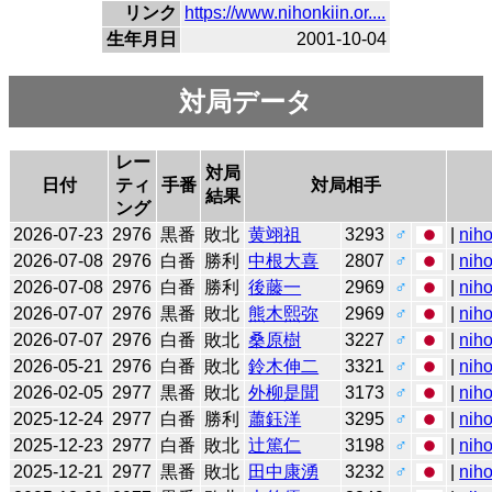
リンク
https://www.nihonkiin.or....
生年月日
2001-10-04
対局データ
レー
対局
日付
ティ
手番
対局相手
結果
ング
2026-07-23
2976
黒番
敗北
黄翊祖
3293
♂
|
niho
2026-07-08
2976
白番
勝利
中根大喜
2807
♂
|
niho
2026-07-08
2976
白番
勝利
後藤一
2969
♂
|
niho
2026-07-07
2976
黒番
敗北
熊木熙弥
2969
♂
|
niho
2026-07-07
2976
白番
敗北
桑原樹
3227
♂
|
niho
2026-05-21
2976
白番
敗北
鈴木伸二
3321
♂
|
niho
2026-02-05
2977
黒番
敗北
外柳是聞
3173
♂
|
niho
2025-12-24
2977
白番
勝利
蕭鈺洋
3295
♂
|
niho
2025-12-23
2977
白番
敗北
辻󠄀篤仁
3198
♂
|
niho
2025-12-21
2977
黒番
敗北
田中康湧
3232
♂
|
niho