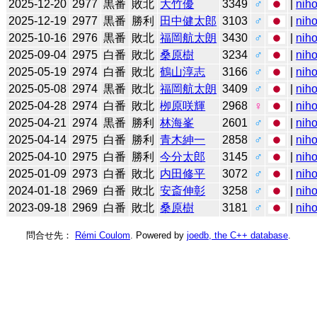
2025-12-20
2977
黒番
敗北
大竹優
3349
♂
|
niho
2025-12-19
2977
黒番
勝利
田中健太郎
3103
♂
|
niho
2025-10-16
2976
黒番
敗北
福岡航太朗
3430
♂
|
niho
2025-09-04
2975
白番
敗北
桑原樹
3234
♂
|
niho
2025-05-19
2974
白番
敗北
鶴山淳志
3166
♂
|
niho
2025-05-08
2974
黒番
敗北
福岡航太朗
3409
♂
|
niho
2025-04-28
2974
白番
敗北
栁原咲輝
2968
♀
|
niho
2025-04-21
2974
黒番
勝利
林海峯
2601
♂
|
niho
2025-04-14
2975
白番
勝利
青木紳一
2858
♂
|
niho
2025-04-10
2975
白番
勝利
今分太郎
3145
♂
|
niho
2025-01-09
2973
白番
敗北
内田修平
3072
♂
|
niho
2024-01-18
2969
白番
敗北
安斎伸彰
3258
♂
|
niho
2023-09-18
2969
白番
敗北
桑原樹
3181
♂
|
niho
問合せ先：
Rémi Coulom
. Powered by
joedb, the C++ database
.