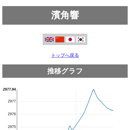
濱角響
トップへ戻る
推移グラフ
2977.94
2977
2976
2975