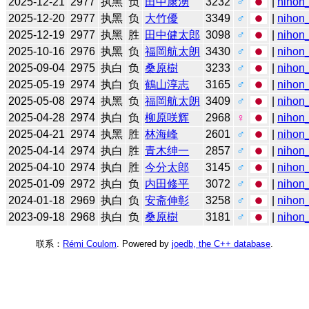
2025-12-21
2977
执黑
负
田中康湧
3232
♂
|
nihon_
2025-12-20
2977
执黑
负
大竹優
3349
♂
|
nihon_
2025-12-19
2977
执黑
胜
田中健太郎
3098
♂
|
nihon_
2025-10-16
2976
执黑
负
福岡航太朗
3430
♂
|
nihon_
2025-09-04
2975
执白
负
桑原樹
3233
♂
|
nihon_
2025-05-19
2974
执白
负
鶴山淳志
3165
♂
|
nihon_
2025-05-08
2974
执黑
负
福岡航太朗
3409
♂
|
nihon_
2025-04-28
2974
执白
负
柳原咲辉
2968
♀
|
nihon_
2025-04-21
2974
执黑
胜
林海峰
2601
♂
|
nihon_
2025-04-14
2974
执白
胜
青木绅一
2857
♂
|
nihon_
2025-04-10
2974
执白
胜
今分太郎
3145
♂
|
nihon_
2025-01-09
2972
执白
负
内田修平
3072
♂
|
nihon_
2024-01-18
2969
执白
负
安斋伸彰
3258
♂
|
nihon_
2023-09-18
2968
执白
负
桑原樹
3181
♂
|
nihon_
联系：
Rémi Coulom
. Powered by
joedb, the C++ database
.