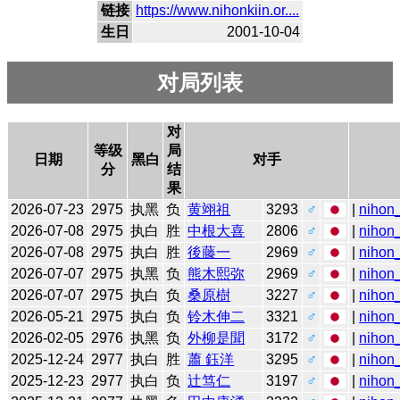
链接
https://www.nihonkiin.or....
生日
2001-10-04
对局列表
对
等级
局
日期
黑白
对手
分
结
果
2026-07-23
2975
执黑
负
黄翊祖
3293
♂
|
nihon_
2026-07-08
2975
执白
胜
中根大喜
2806
♂
|
nihon_
2026-07-08
2975
执白
胜
後藤一
2969
♂
|
nihon_
2026-07-07
2975
执黑
负
熊木熙弥
2969
♂
|
nihon_
2026-07-07
2975
执白
负
桑原樹
3227
♂
|
nihon_
2026-05-21
2975
执白
负
铃木伸二
3321
♂
|
nihon_
2026-02-05
2976
执黑
负
外柳是聞
3172
♂
|
nihon_
2025-12-24
2977
执白
胜
蕭 鈺洋
3295
♂
|
nihon_
2025-12-23
2977
执白
负
辻笃仁
3197
♂
|
nihon_