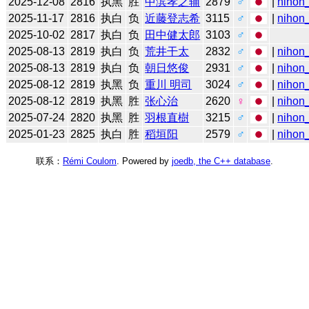
2025-12-08
2816
执黑
胜
中滨孝之辅
2879
♂
|
nihon_
2025-11-17
2816
执白
负
近藤登志希
3115
♂
|
nihon_
2025-10-02
2817
执白
负
田中健太郎
3103
♂
2025-08-13
2819
执白
负
荒井干太
2832
♂
|
nihon_
2025-08-13
2819
执白
负
朝日悠俊
2931
♂
|
nihon_
2025-08-12
2819
执黑
负
重川 明司
3024
♂
|
nihon_
2025-08-12
2819
执黑
胜
张心治
2620
♀
|
nihon_
2025-07-24
2820
执黑
胜
羽根直樹
3215
♂
|
nihon_
2025-01-23
2825
执白
胜
稻垣阳
2579
♂
|
nihon_
联系：
Rémi Coulom
. Powered by
joedb, the C++ database
.