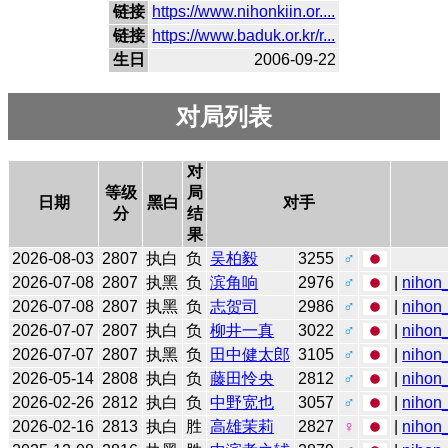
链接
https://www.nihonkiin.or....
链接
https://www.baduk.or.kr/r...
生日
2006-09-22
对局列表
对
等级
局
日期
黑白
对手
分
结
果
2026-08-03
2807
执白
负
吴柏毅
3255
♂
2026-07-08
2807
执黑
负
滨角响
2976
♂
|
nihon_
2026-07-08
2807
执黑
负
志贺司
2986
♂
|
nihon_
2026-07-07
2807
执白
负
柳井一真
3022
♂
|
nihon_
2026-07-07
2807
执黑
负
田中健太郎
3105
♂
|
nihon_
2026-05-14
2808
执白
负
藤田怜央
2812
♂
|
nihon_
2026-02-26
2812
执白
负
中野宽也
3057
♂
|
nihon_
2026-02-16
2813
执白
胜
高雄茉莉
2827
♀
|
nihon_