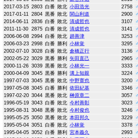
2017-03-15
2803
白番
敗北
小田浩光
2758
2017-01-11
2804
黒番
敗北
関山利道
2900
2014-06-11
2836
白番
敗北
清成哲也
3107
2011-11-30
2875
白番
敗北
清成哲也
3141
2006-06-08
2994
白番
敗北
趙善津
3253
2006-03-23
2998
白番
勝利
小林覚
3295
2002-07-10
3028
白番
敗北
倉橋正行
3136
2002-05-22
3029
黒番
勝利
矢田直己
2965
2000-11-26
3039
黒番
敗北
小林光一
3333
2000-04-09
3045
黒番
勝利
溝上知親
3224
1997-07-03
3045
黒番
敗北
中野寛也
3200
1997-05-08
3045
白番
勝利
依田紀基
3346
1997-02-20
3044
黒番
敗北
榊原章二
3057
1996-05-19
3043
白番
敗北
今村善彰
3023
1995-08-31
3048
黒番
敗北
今村俊也
3246
1995-05-25
3050
黒番
敗北
本田邦久
3229
1995-05-04
3051
白番
敗北
小林覚
3378
1995-04-05
3052
白番
勝利
宮本義久
2993