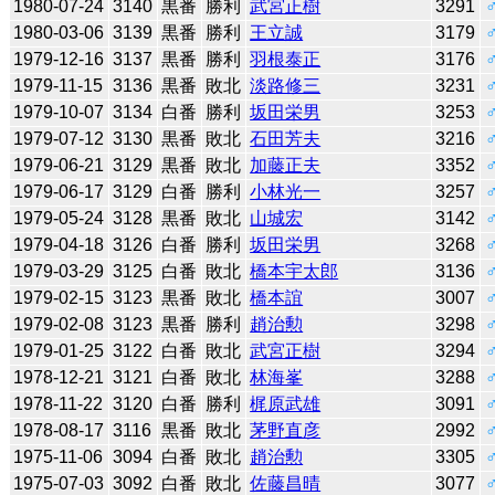
1980-07-24
3140
黒番
勝利
武宮正樹
3291
1980-03-06
3139
黒番
勝利
王立誠
3179
1979-12-16
3137
黒番
勝利
羽根泰正
3176
1979-11-15
3136
黒番
敗北
淡路修三
3231
1979-10-07
3134
白番
勝利
坂田栄男
3253
1979-07-12
3130
黒番
敗北
石田芳夫
3216
1979-06-21
3129
黒番
敗北
加藤正夫
3352
1979-06-17
3129
白番
勝利
小林光一
3257
1979-05-24
3128
黒番
敗北
山城宏
3142
1979-04-18
3126
白番
勝利
坂田栄男
3268
1979-03-29
3125
白番
敗北
橋本宇太郎
3136
1979-02-15
3123
黒番
敗北
橋本誼
3007
1979-02-08
3123
黒番
勝利
趙治勲
3298
1979-01-25
3122
白番
敗北
武宮正樹
3294
1978-12-21
3121
白番
敗北
林海峯
3288
1978-11-22
3120
白番
勝利
梶原武雄
3091
1978-08-17
3116
黒番
敗北
茅野直彦
2992
1975-11-06
3094
白番
敗北
趙治勲
3305
1975-07-03
3092
白番
敗北
佐藤昌晴
3077