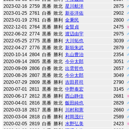
2023-02-16
2759
黒番
敗北
星川航洋
2875
2023-01-25
2761
白番
敗北
新谷洋佑
2902
2023-01-19
2761
白番
勝利
金秉民
2800
2022-12-01
2764
黒番
勝利
金賢貞
2475
2022-06-22
2774
黒番
敗北
渡辺由宇
2975
2022-05-25
2775
黒番
勝利
大川拓也
3039
2022-04-27
2776
黒番
敗北
新垣朱武
2879
2020-10-14
2804
白番
勝利
丸山豊治
2354
2020-09-14
2805
黒番
敗北
今分太郎
3051
2020-09-09
2806
白番
敗北
出雲哲也
2657
2020-08-26
2807
黒番
敗北
今分太郎
3049
2020-07-29
2809
黒番
勝利
吉田昇司
2790
2020-07-01
2811
黒番
敗北
中野泰宏
3145
2020-06-17
2812
黒番
勝利
西山静佳
2681
2020-04-01
2816
黒番
敗北
飯田純也
2829
2020-03-18
2817
黒番
勝利
川村和憲
2660
2020-03-04
2818
白番
勝利
村岡茂行
2589
2020-02-05
2819
白番
勝利
水野弘美
2423