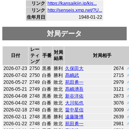
リンク
https://kansaikiin.jp/kis...
リンク
http://senseis.xmp.net/?U...
生年月日
1948-01-22
対局データ
レー
対局
日付
ティ
手番
対局相手
結果
ング
2026-07-23
2750
黒番
勝利
久保田大
2674
2026-07-02
2750
白番
勝利
髙嶋武
2715
2026-05-27
2749
白番
敗北
苑田勇一
2979
2026-05-21
2749
白番
敗北
髙嶋湧吾
3121
2026-04-08
2748
黒番
敗北
新谷洋佑
2873
2026-04-02
2748
白番
敗北
大川拓也
3076
2026-02-18
2748
白番
敗北
畠中星信
3009
2026-02-11
2748
黒番
勝利
遠藤隆博
2639
2026-01-22
2748
白番
敗北
苑田勇一
2981