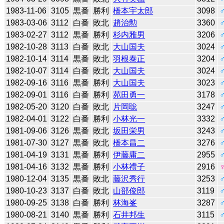
1983-11-06
3105
黒番
勝利
橋本宇太郎
3098
1983-03-06
3112
白番
敗北
趙治勲
3360
1983-02-27
3112
黒番
勝利
杉内雅男
3206
1982-10-28
3113
白番
敗北
大山国夫
3024
1982-10-14
3114
黒番
敗北
羽根泰正
3204
1982-10-07
3114
白番
敗北
大山国夫
3024
1982-09-16
3116
黒番
勝利
大山国夫
3023
1982-09-01
3116
白番
勝利
苑田勇一
3178
1982-05-20
3120
白番
敗北
片岡聡
3247
1982-04-01
3122
白番
勝利
小林光一
3332
1981-09-06
3126
黒番
敗北
坂田栄男
3243
1981-07-30
3127
黒番
敗北
橋本昌二
3276
1981-04-19
3131
黒番
勝利
伊藤庸二
2955
1981-04-16
3132
黒番
勝利
小林禮子
2916
1980-12-04
3135
黒番
敗北
藤沢秀行
3253
1980-10-23
3137
白番
敗北
山部俊郎
3119
1980-09-25
3138
白番
勝利
林海峯
3287
1980-08-21
3140
黒番
勝利
石井邦生
3115