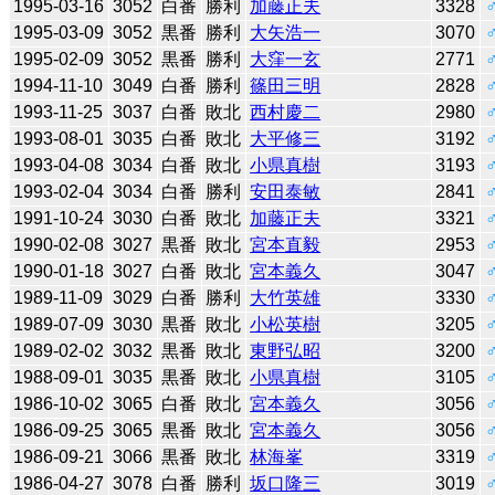
1995-03-16
3052
白番
勝利
加藤正夫
3328
1995-03-09
3052
黒番
勝利
大矢浩一
3070
1995-02-09
3052
黒番
勝利
大窪一玄
2771
1994-11-10
3049
白番
勝利
篠田三明
2828
1993-11-25
3037
白番
敗北
西村慶二
2980
1993-08-01
3035
白番
敗北
大平修三
3192
1993-04-08
3034
白番
敗北
小県真樹
3193
1993-02-04
3034
白番
勝利
安田泰敏
2841
1991-10-24
3030
白番
敗北
加藤正夫
3321
1990-02-08
3027
黒番
敗北
宮本直毅
2953
1990-01-18
3027
白番
敗北
宮本義久
3047
1989-11-09
3029
白番
勝利
大竹英雄
3330
1989-07-09
3030
黒番
敗北
小松英樹
3205
1989-02-02
3032
黒番
敗北
東野弘昭
3200
1988-09-01
3035
黒番
敗北
小県真樹
3105
1986-10-02
3065
白番
敗北
宮本義久
3056
1986-09-25
3065
黒番
敗北
宮本義久
3056
1986-09-21
3066
黒番
敗北
林海峯
3319
1986-04-27
3078
白番
勝利
坂口隆三
3019