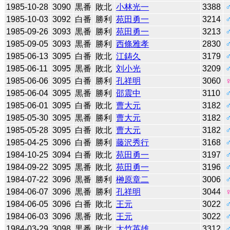
1985-10-28
3090
黒番
敗北
小林光一
3388
1985-10-03
3092
白番
勝利
苑田勇一
3214
1985-09-26
3093
黒番
勝利
苑田勇一
3213
1985-09-05
3093
黒番
勝利
西條雅孝
2830
1985-06-13
3095
白番
敗北
江鋳久
3179
1985-06-11
3095
黒番
敗北
刘小光
3209
1985-06-06
3095
白番
勝利
孔祥明
3060
1985-06-04
3095
黒番
勝利
邵震中
3110
1985-06-01
3095
白番
敗北
曹大元
3182
1985-05-30
3095
黒番
勝利
曹大元
3182
1985-05-28
3095
白番
敗北
曹大元
3182
1985-04-25
3096
白番
勝利
藤沢秀行
3168
1984-10-25
3094
白番
敗北
苑田勇一
3197
1984-09-22
3095
黒番
敗北
苑田勇一
3196
1984-07-22
3096
黒番
勝利
榊原章二
3006
1984-06-07
3096
黒番
勝利
孔祥明
3044
1984-06-05
3096
白番
敗北
王元
3022
1984-06-03
3096
黒番
敗北
王元
3022
1984-03-29
3098
黒番
敗北
大竹英雄
3312