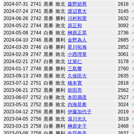
2024-07-31
2741
黒番
敗北
森野節男
2616
2024-07-24
2741
黒番
敗北
渡辺寛大
3145
2024-06-26
2742
黒番
勝利
川村和憲
2632
2024-05-22
2744
黒番
敗北
原正和
3092
2024-05-08
2744
白番
敗北
榊原正晃
2736
2024-04-10
2746
黒番
勝利
金野為人
2685
2024-03-20
2746
白番
勝利
星川拓海
2852
2024-02-29
2747
黒番
敗北
小西理章
3061
2024-02-21
2747
白番
敗北
辻󠄀篤仁
3178
2024-01-17
2748
黒番
勝利
三島響
2760
2023-09-13
2749
黒番
敗北
久保田大
2635
2023-07-12
2751
白番
敗北
橋本寛
2818
2023-06-21
2752
黒番
勝利
前田亮
2562
2023-06-07
2752
白番
敗北
本田満彦
2527
2023-05-31
2752
黒番
敗北
内海晃希
3024
2023-04-12
2756
黒番
勝利
伊藤加代子
2019
2023-04-05
2756
黒番
敗北
湯川光久
3019
2023-03-15
2758
白番
勝利
榊原史子
2468
2023-03-08
2758
白番
勝利
牛窪義高
2637