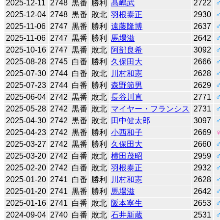
2025-12-11
2748
黒番
勝利
髙嶋武
2722
2025-12-04
2748
黒番
敗北
羽根泰正
2930
2025-11-06
2747
黒番
勝利
遠藤隆博
2637
2025-11-06
2747
黒番
勝利
馬場滋
2642
2025-10-16
2747
黒番
敗北
阿部良希
3092
2025-08-28
2745
白番
勝利
久保田大
2666
2025-07-30
2744
白番
敗北
川村和憲
2628
2025-07-23
2744
白番
勝利
森野節男
2629
2025-06-04
2742
黒番
敗北
長谷川直
2771
2025-05-28
2742
黒番
敗北
マイヤー・フランシス
2731
2025-04-30
2742
黒番
敗北
田中健太郎
3097
2025-04-23
2742
黒番
勝利
小西和子
2669
2025-03-27
2742
黒番
勝利
久保田大
2660
2025-03-20
2742
白番
敗北
横田茂昭
2959
2025-02-20
2742
白番
敗北
羽根泰正
2932
2025-01-20
2741
白番
勝利
川村和憲
2628
2025-01-20
2741
黒番
勝利
馬場滋
2642
2025-01-16
2741
白番
敗北
阪本寧生
2653
2024-09-04
2740
白番
敗北
石井新蔵
2531