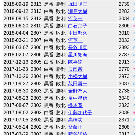
2018-09-19
2813
黒番
勝利
堀田陽三
2739
2018-09-12
2813
白番
敗北
瀬戸大樹
3282
2018-08-15
2812
黒番
勝利
河英一
3034
2018-06-20
2810
黒番
勝利
白石京子
2306
2018-04-04
2807
黒番
敗北
本田邦久
3010
2018-03-21
2807
白番
敗北
河英一
3032
2018-03-07
2806
白番
敗北
長谷川直
2893
2018-02-07
2806
黒番
勝利
星川拓海
2787
2017-12-13
2805
白番
敗北
陳嘉鋭
2913
2017-11-23
2804
白番
勝利
辰己茜
2770
2017-10-26
2804
白番
敗北
小松大樹
2973
2017-09-27
2803
黒番
敗北
苑田勇一
3037
2017-08-30
2803
黒番
勝利
金野為人
2738
2017-08-23
2803
黒番
敗北
畠中星信
3040
2017-08-07
2802
黒番
敗北
橋本寛
2823
2017-08-02
2802
白番
勝利
伊藤加代子
2039
2017-07-05
2802
黒番
勝利
高橋功
2371
2017-05-24
2802
黒番
敗北
斎藤正
2608
2017-03-29
2803
黒番
勝利
新谷洋佑
2813