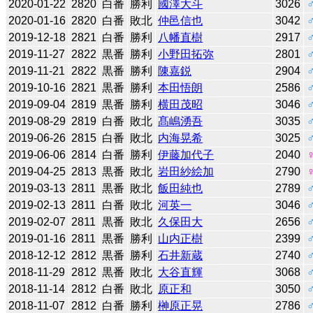
2020-01-22
2820
白番
勝利
國澤大斗
3026
2020-01-16
2820
白番
敗北
仲邑信也
3042
2019-12-18
2821
白番
勝利
八幡直樹
2917
2019-11-27
2822
黒番
勝利
小野田拓弥
2801
2019-11-21
2822
黒番
勝利
陳嘉鋭
2904
2019-10-16
2821
黒番
勝利
本田悟朗
2586
2019-09-04
2819
黒番
勝利
横田茂昭
3046
2019-08-29
2819
白番
敗北
髙嶋湧吾
3035
2019-06-26
2815
白番
敗北
内海晃希
3025
2019-06-06
2814
白番
勝利
伊藤加代子
2040
2019-04-25
2813
黒番
敗北
岩田紗絵加
2790
2019-03-13
2811
黒番
敗北
飯田純也
2789
2019-02-13
2811
白番
敗北
河英一
3046
2019-02-07
2811
黒番
敗北
久保田大
2656
2019-01-16
2811
黒番
勝利
山内正樹
2399
2018-12-12
2812
黒番
勝利
石井新蔵
2740
2018-11-29
2812
黒番
敗北
大谷直輝
3068
2018-11-14
2812
白番
敗北
原正和
3050
2018-11-07
2812
白番
勝利
榊原正晃
2786