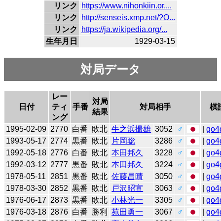
リンク
https://www.nihonkiin.or....
リンク
http://senseis.xmp.net/?O...
リンク
https://ja.wikipedia.org/...
生年月日
1929-03-15
対局データ
レー
対局
日付
ティ
手番
対局相手
棋
結果
ング
1995-02-09
2770
白番
敗北
牛之浜撮雄
3052
♂
|
go4
1993-05-17
2774
黒番
敗北
片岡聡
3286
♂
|
go4
1992-05-18
2776
白番
敗北
本田邦久
3228
♂
|
go4
1992-03-12
2777
黒番
敗北
本田邦久
3224
♂
|
go4
1978-05-11
2851
黒番
敗北
佐藤昌晴
3050
♂
|
go4
1978-03-30
2852
黒番
敗北
戸沢昭宣
3063
♂
|
go4
1976-06-17
2873
黒番
敗北
小林光一
3305
♂
|
go4
1976-03-18
2876
白番
勝利
苑田勇一
3067
♂
|
go4