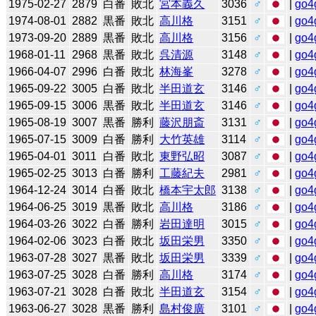
1975-02-27
2879
白番
敗北
宮本義久
3036
♂
|
go4
1974-08-01
2882
黒番
敗北
高川格
3151
♂
|
go4
1973-09-20
2889
黒番
敗北
高川格
3156
♂
|
go4
1968-01-11
2968
黒番
敗北
呉清源
3148
♂
|
go4
1966-04-07
2996
白番
敗北
林海峯
3278
♂
|
go4
1965-09-22
3005
白番
敗北
半田道玄
3146
♂
|
go4
1965-09-15
3006
黒番
敗北
半田道玄
3146
♂
|
go4
1965-08-19
3007
黒番
勝利
藤沢朋斎
3131
♂
|
go4
1965-07-15
3009
白番
勝利
大竹英雄
3114
♂
|
go4
1965-04-01
3011
白番
敗北
東野弘昭
3087
♂
|
go4
1965-02-25
3013
白番
勝利
工藤紀夫
2981
♂
|
go4
1964-12-24
3014
白番
敗北
橋本宇太郎
3138
♂
|
go4
1964-06-25
3019
黒番
敗北
高川格
3186
♂
|
go4
1964-03-26
3022
白番
勝利
岩田達明
3015
♂
|
go4
1964-02-06
3023
白番
敗北
坂田栄男
3350
♂
|
go4
1963-07-28
3027
黒番
敗北
坂田栄男
3339
♂
|
go4
1963-07-25
3028
白番
勝利
高川格
3174
♂
|
go4
1963-07-21
3028
白番
敗北
半田道玄
3154
♂
|
go4
1963-06-27
3028
黒番
勝利
島村俊廣
3101
♂
|
go4