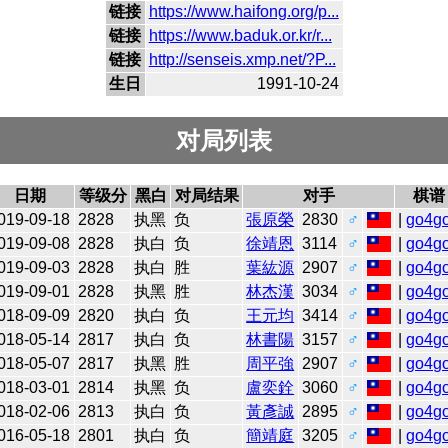
链接
https://www.haifong.org/p...
链接
https://www.baduk.or.kr/r...
链接
http://senseis.xmp.net/?P...
生日
1991-10-24
对局列表
日期
等级分
黑白
对局结果
对手
棋谱
019-09-18
2828
执黑
负
張原榮
2830
♂
|
go4g
019-09-08
2828
执白
负
徐靖恩
3114
♂
|
go4g
019-09-03
2828
执白
胜
葉紘源
2907
♂
|
go4g
019-09-01
2828
执黑
胜
林杰漢
3034
♂
|
go4g
018-09-09
2820
执白
负
王元均
3414
♂
|
go4g
018-05-14
2817
执白
负
林書陽
3157
♂
|
go4g
018-05-07
2817
执黑
胜
周平強
2907
♂
|
go4g
018-03-01
2814
执黑
负
盧奕銓
3060
♂
|
go4g
018-02-06
2813
执白
负
黃彥誠
2895
♂
|
go4g
016-05-18
2801
执白
负
簡靖庭
3205
♂
|
go4g