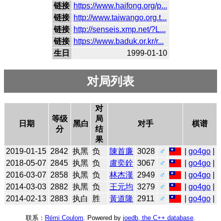
链接
https://www.haifong.org/p...
链接
http://www.taiwango.org.t...
链接
http://senseis.xmp.net/?L...
链接
https://www.baduk.or.kr/r...
生日
1999-01-10
对局列表
对
等级
局
日期
黑白
对手
棋谱
分
结
果
2019-01-15
2842
执黑
负
陳首廉
3028
♂
|
go4go
|
2018-05-07
2845
执黑
负
盧奕銓
3067
♂
|
go4go
|
2016-03-07
2858
执黑
负
林杰漢
2949
♂
|
go4go
|
2014-03-03
2882
执黑
负
王元均
3279
♂
|
go4go
|
2014-02-13
2883
执白
胜
黃道隆
2911
♂
|
go4go
|
联系：
Rémi Coulom
. Powered by
joedb, the C++ database
.