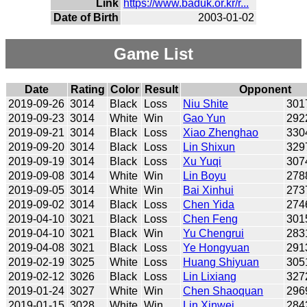
Link
https://www.baduk.or.kr/r...
Date of Birth
2003-01-02
Game List
Date
Rating
Color
Result
Opponent
2019-09-26
3014
Black
Loss
Niu Shite
301
2019-09-23
3014
White
Win
Gao Yun
292
2019-09-21
3014
Black
Loss
Xiao Zhenghao
330
2019-09-20
3014
Black
Loss
Lin Shixun
329
2019-09-19
3014
Black
Loss
Xu Yuqi
307
2019-09-08
3014
White
Win
Lin Boyu
278
2019-09-05
3014
White
Win
Bai Xinhui
273
2019-09-02
3014
Black
Loss
Chen Yida
274
2019-04-10
3021
Black
Loss
Chen Feng
301
2019-04-10
3021
Black
Win
Yu Chengrui
283
2019-04-08
3021
Black
Loss
Ye Hongyuan
291
2019-02-19
3025
White
Loss
Huang Shiyuan
305
2019-02-12
3026
Black
Loss
Lin Lixiang
327
2019-01-24
3027
White
Win
Chen Shaoquan
296
2019-01-15
3028
White
Win
Lin Xinwei
284