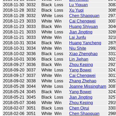
2018-11-30
3032
Black
Loss
Lu Yiquan
308
2018-11-28
3032
Black
Loss
Xu Yuqi
308
2018-11-28
3032
White
Loss
Chen Shaoquan
297
2018-11-23
3033
White
Win
Cai Chengwei
300
2018-11-23
3033
Black
Win
Huang Shiyuan
304
2018-11-21
3033
White
Loss
Jian Jingting
326
2018-11-21
3033
White
Win
Lai Junfu
321
2018-10-31
3034
Black
Win
Huang Yancheng
287
2018-10-31
3034
White
Win
Niu Shite
299
2018-10-02
3036
Black
Loss
Xiao Zhenghao
331
2018-10-01
3036
Black
Loss
Lin Jiehan
302
2018-09-27
3036
Black
Win
Zhou Keping
292
2018-09-20
3037
White
Loss
Yang Bowei
324
2018-09-17
3037
White
Win
Cai Chengwei
301
2018-09-02
3038
White
Loss
Zhang Zhehao
305
2018-05-28
3044
White
Loss
Joanne Missingham
308
2018-05-24
3045
Black
Win
Yang Bowei
324
2018-05-21
3045
Black
Loss
Jian Jingting
325
2018-05-07
3046
White
Win
Zhou Keping
291
2018-02-07
3051
Black
Loss
Chen Qirui
330
2018-02-06
3051
White
Win
Chen Shaoquan
296