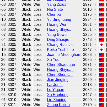
-08
3007
White
Win
Yang Zixuan
2977
♀
-05
3007
Black
Loss
Niu Shite
3016
♂
-02
3007
White
Loss
Chen Xi
3175
♂
-10
3005
Black
Loss
Yu Binghuang
2994
♂
-08
3005
Black
Loss
Huang Wei
2981
♂
-08
3005
White
Win
Huang Shiyuan
3051
♂
-07
3005
Black
Loss
Yang Bowei
3235
♂
-04
3005
White
Win
Ding Shaojie
2748
♂
-21
3005
Black
Loss
Chang Ruei Jie
3191
♂
-19
3005
Black
Loss
Koike Yoshihiro
3247
♂
-15
3006
White
Loss
Joanne Missingham
3088
♀
-30
3007
Black
Loss
Xu Yuqi
3085
♂
-28
3007
White
Win
Chen Shaoquan
2971
♂
-28
3007
White
Win
Huang Shiyuan
3046
♂
-23
3007
Black
Loss
Chen Shoulian
3033
♂
-23
3007
Black
Loss
Jian Jingting
3269
♂
-21
3007
Black
Loss
Lai Junfu
3218
♂
-21
3007
White
Loss
Lu Yiquan
3082
♂
-04
3010
White
Loss
Xu Haohong
3447
♂
-01
3010
White
Win
Lin Xiuping
3020
♂
-27
3011
White
Win
Zhang Kaixin
2770
♀