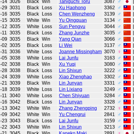
-14
3026
Black
Win
Taniguchi Toru
3087
♂
-29
3031
Black
Loss
Xu Haohong
3362
♂
-16
3035
Black
Loss
Chen Wenzheng
3139
♂
-15
3035
White
Win
Yu Qingquan
3134
♂
-12
3035
White
Loss
Sun Pengyu
3044
♂
-11
3035
Black
Loss
Zhang Junzhe
3035
♂
-09
3035
Black
Win
Yang Qian
3066
♂
-02
3035
Black
Loss
Li Wei
3137
♂
-31
3036
White
Loss
Joanne Missingham
3070
♀
-05
3038
White
Loss
Lai Junfu
3163
♂
-02
3038
Black
Win
Xu Yuqi
3080
♂
-28
3038
Black
Loss
Lin Shixun
3222
♂
-24
3039
White
Loss
Xiao Zhenghao
3302
♂
-21
3039
Black
Win
Lin Junyan
3331
♂
-18
3039
White
Loss
Lin Lixiang
3249
♂
-11
3040
White
Loss
Chen Shiyuan
3284
♂
-16
3042
Black
Loss
Lin Junyan
3328
♂
-13
3042
White
Win
Zhang Zhengping
2732
♀
-09
3042
White
Win
Yu Chengrui
2841
♂
-23
3043
Black
Loss
Lai Junfu
3159
♂
-22
3043
White
Win
Lin Shixun
3213
♂
-21
3045
Black
Win
Kaneko Maki
2891
♀