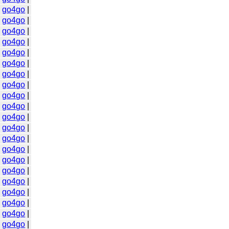
|
go4go
|
|
go4go
|
|
go4go
|
|
go4go
|
|
go4go
|
|
go4go
|
|
go4go
|
|
go4go
|
|
go4go
|
|
go4go
|
|
go4go
|
|
go4go
|
|
go4go
|
|
go4go
|
|
go4go
|
|
go4go
|
|
go4go
|
|
go4go
|
|
go4go
|
|
go4go
|
|
go4go
|