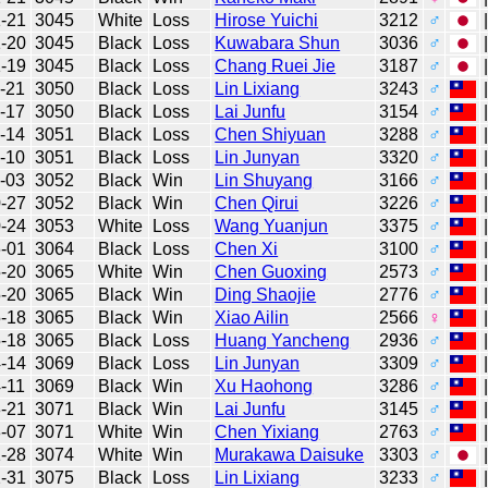
-21
3045
White
Loss
Hirose Yuichi
3212
♂
-20
3045
Black
Loss
Kuwabara Shun
3036
♂
-19
3045
Black
Loss
Chang Ruei Jie
3187
♂
-21
3050
Black
Loss
Lin Lixiang
3243
♂
-17
3050
Black
Loss
Lai Junfu
3154
♂
-14
3051
Black
Loss
Chen Shiyuan
3288
♂
-10
3051
Black
Loss
Lin Junyan
3320
♂
-03
3052
Black
Win
Lin Shuyang
3166
♂
-27
3052
Black
Win
Chen Qirui
3226
♂
-24
3053
White
Loss
Wang Yuanjun
3375
♂
-01
3064
Black
Loss
Chen Xi
3100
♂
-20
3065
White
Win
Chen Guoxing
2573
♂
-20
3065
Black
Win
Ding Shaojie
2776
♂
-18
3065
Black
Win
Xiao Ailin
2566
♀
-18
3065
Black
Loss
Huang Yancheng
2936
♂
-14
3069
Black
Loss
Lin Junyan
3309
♂
-11
3069
Black
Win
Xu Haohong
3286
♂
-21
3071
Black
Win
Lai Junfu
3145
♂
-07
3071
White
Win
Chen Yixiang
2763
♂
-28
3074
White
Win
Murakawa Daisuke
3303
♂
-31
3075
Black
Loss
Lin Lixiang
3233
♂