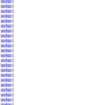
|
go4go
|
|
go4go
|
|
go4go
|
|
go4go
|
|
go4go
|
|
go4go
|
|
go4go
|
|
go4go
|
|
go4go
|
|
go4go
|
|
go4go
|
|
go4go
|
|
go4go
|
|
go4go
|
|
go4go
|
|
go4go
|
|
go4go
|
|
go4go
|
|
go4go
|
|
go4go
|
|
go4go
|
|
go4go
|