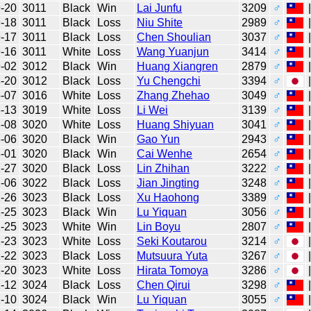
-20
3011
Black
Win
Lai Junfu
3209
♂
-18
3011
Black
Loss
Niu Shite
2989
♂
-17
3011
Black
Loss
Chen Shoulian
3037
♂
-16
3011
White
Loss
Wang Yuanjun
3414
♂
-02
3012
Black
Win
Huang Xiangren
2879
♂
-20
3012
Black
Loss
Yu Chengchi
3394
♂
-07
3016
White
Loss
Zhang Zhehao
3049
♂
-13
3019
White
Loss
Li Wei
3139
♂
-08
3020
White
Loss
Huang Shiyuan
3041
♂
-06
3020
Black
Win
Gao Yun
2943
♂
-01
3020
Black
Win
Cai Wenhe
2654
♂
-27
3020
Black
Loss
Lin Zhihan
3222
♂
-06
3022
Black
Loss
Jian Jingting
3248
♂
-26
3023
Black
Loss
Xu Haohong
3389
♂
-25
3023
Black
Win
Lu Yiquan
3056
♂
-25
3023
White
Win
Lin Boyu
2807
♂
-23
3023
White
Loss
Seki Koutarou
3214
♂
-22
3023
Black
Loss
Mutsuura Yuta
3267
♂
-20
3023
White
Loss
Hirata Tomoya
3286
♂
-12
3024
Black
Loss
Chen Qirui
3298
♂
-10
3024
Black
Win
Lu Yiquan
3055
♂