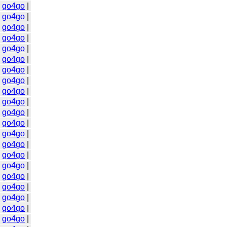
|
go4go
|
|
go4go
|
|
go4go
|
|
go4go
|
|
go4go
|
|
go4go
|
|
go4go
|
|
go4go
|
|
go4go
|
|
go4go
|
|
go4go
|
|
go4go
|
|
go4go
|
|
go4go
|
|
go4go
|
|
go4go
|
|
go4go
|
|
go4go
|
|
go4go
|
|
go4go
|
|
go4go
|