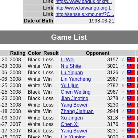
Link
https://www.baduk.or.kr/r...
Link
http://www.taiwango.org.t...
Link
http://senseis.xmp.net/?C...
Date of Birth
1998-03-21
Game List
e
Rating
Color
Result
Opponent
-20
3008
Black
Loss
Li Wei
3157
♂
-08
3008
White
Win
Niu Shite
3021
♂
-06
3008
Black
Loss
Lu Yiquan
3126
♂
-06
3008
White
Win
Lin Yancheng
2967
♂
-25
3008
White
Win
Yu Lijun
2782
♀
-25
3008
Black
Win
Chen Weiting
2967
♂
-23
3008
Black
Loss
Jian Jingting
3278
♂
-23
3008
White
Loss
Yang Bowei
3230
♂
-18
3008
White
Win
Zhang Jiahuan
2944
♂
-09
3007
White
Loss
Xu Jingen
3118
♂
-27
3007
White
Loss
Chen Xi
3176
♂
-17
3007
Black
Loss
Yang Bowei
3231
♂
-15
3007
Black
Win
Lin Xiuping
3020
♂