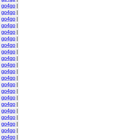
|
go4go
|
|
go4go
|
|
go4go
|
|
go4go
|
|
go4go
|
|
go4go
|
|
go4go
|
|
go4go
|
|
go4go
|
|
go4go
|
|
go4go
|
|
go4go
|
|
go4go
|
|
go4go
|
|
go4go
|
|
go4go
|
|
go4go
|
|
go4go
|
|
go4go
|
|
go4go
|
|
go4go
|