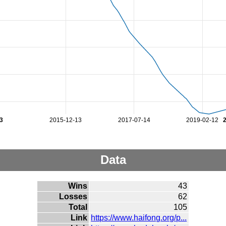
3
2015-12-13
2017-07-14
2019-02-12
Data
Wins
43
Losses
62
Total
105
Link
https://www.haifong.org/p...