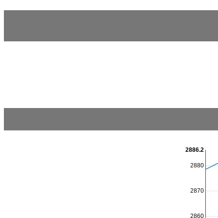
2886.2
2880
2870
2860