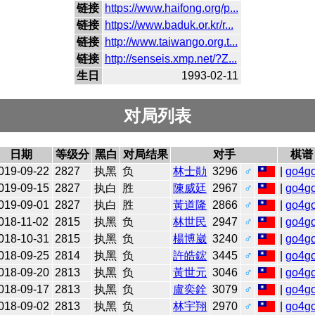
链接
https://www.haifong.org/p...
链接
https://www.baduk.or.kr/r...
链接
http://www.taiwango.org.t...
链接
http://senseis.xmp.net/?Z...
生日
1993-02-11
对局列表
日期
等级分
黑白
对局结果
对手
棋谱
019-09-22
2827
执黑
负
林士勛
3296
♂
|
go4g
019-09-15
2827
执白
胜
陳威廷
2967
♂
|
go4g
019-09-01
2827
执白
胜
黃道隆
2866
♂
|
go4g
018-11-02
2815
执黑
负
林世民
2947
♂
|
go4g
018-10-31
2815
执黑
负
楊博崴
3240
♂
|
go4g
018-09-25
2814
执黑
负
許皓鋐
3445
♂
|
go4g
018-09-20
2813
执黑
负
黃世元
3046
♂
|
go4g
018-09-17
2813
执黑
负
盧奕銓
3079
♂
|
go4g
018-09-02
2813
执黑
负
林宇翔
2970
♂
|
go4g