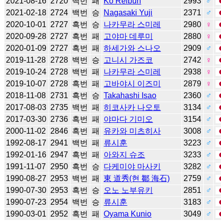
2021-08-16
2720
백번
패
Ko Reibun
2993
♂
2021-02-18
2724
백번
승
Nagasaki Yuji
2371
♂
2020-10-01
2727
흑번
승
나카무라 스미레
2980
♀
2020-09-28
2727
흑번
패
고야마 데루미
2880
♀
2020-01-09
2727
흑번
패
하세가와 스나오
2909
♂
2019-11-28
2728
백번
승
고니시 가즈코
2742
♀
2019-10-24
2728
백번
패
나카무라 스미레
2938
♀
2019-10-07
2728
흑번
패
고바야시 이즈미
2879
♀
2018-11-08
2731
흑번
승
Takahashi Isao
2360
♂
2017-08-03
2735
백번
패
히코사카 나오토
3134
♂
2017-03-30
2736
흑번
패
야마다 기미오
3154
♂
2000-11-02
2846
흑번
패
유카와 미츠히사
3008
♂
1992-08-17
2941
백번
패
류시훈
3223
♂
1992-01-16
2947
흑번
패
아와지 슈조
3233
♂
1991-11-07
2950
흑번
승
다케미야 마사키
3282
♂
1990-08-27
2953
백번
패
東 道秀(현 鄒 海石)
2759
♂
1990-07-30
2953
흑번
승
오노 노부유키
2851
♂
1990-07-23
2954
백번
승
류시훈
3183
♂
1990-03-01
2952
흑번
패
Oyama Kunio
3049
♂