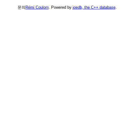
문의
Rémi Coulom
. Powered by
joedb, the C++ database
.