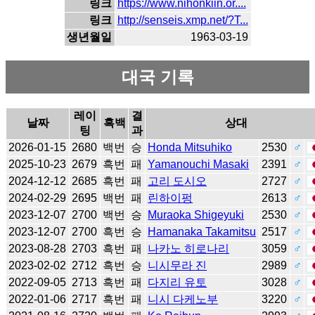
링크
https://www.nihonkiin.or....
링크
http://senseis.xmp.net/?T...
생년월일
1963-03-19
대국 기록
레이
결
날짜
흑백
상대
팅
과
2026-01-15
2680
백번
승
Honda Mitsuhiko
2530
♂
2025-10-23
2679
흑번
패
Yamanouchi Masaki
2391
♂
2024-12-12
2685
흑번
패
고리 도시오
2727
♂
2024-02-29
2695
백번
패
린하이펑
2613
♂
2023-12-07
2700
백번
승
Muraoka Shigeyuki
2530
♂
2023-12-07
2700
흑번
승
Hamanaka Takamitsu
2517
♂
2023-08-28
2703
흑번
패
나카노 히로나리
3059
♂
2023-02-02
2712
흑번
승
니시무라 진
2989
♂
2022-09-05
2713
흑번
패
다지리 유토
3028
♂
2022-01-06
2717
흑번
패
니시 다케노부
3220
♂