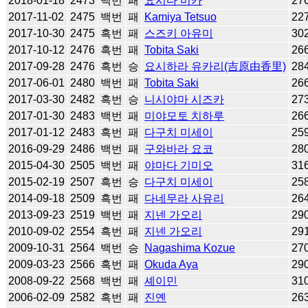
2018-01-18
2473
백번
패
요시다 미카
27
2017-11-02
2475
백번
패
Kamiya Tetsuo
22
2017-10-30
2475
흑번
패
스즈키 아유미
30
2017-10-12
2476
흑번
패
Tobita Saki
26
2017-09-28
2476
흑번
승
요시하라 유카리(吉原由香里)
28
2017-06-01
2480
백번
패
Tobita Saki
26
2017-03-30
2482
흑번
승
니시야마 시즈카
27
2017-01-30
2483
백번
패
미야모토 치하루
26
2017-01-12
2483
흑번
패
다구치 미세이
25
2016-09-29
2486
백번
패
구와바라 요코
28
2015-04-30
2505
백번
패
야마다 기미오
31
2015-02-19
2507
흑번
승
다구치 미세이
25
2014-09-18
2509
흑번
패
다네무라 사유리
26
2013-09-23
2519
백번
패
지넨 가오리
29
2010-09-02
2554
흑번
패
지넨 가오리
29
2009-10-31
2564
백번
승
Nagashima Kozue
27
2009-03-23
2566
흑번
패
Okuda Aya
29
2008-09-22
2568
백번
패
셰이민
31
2006-02-09
2582
흑번
패
진옌
26