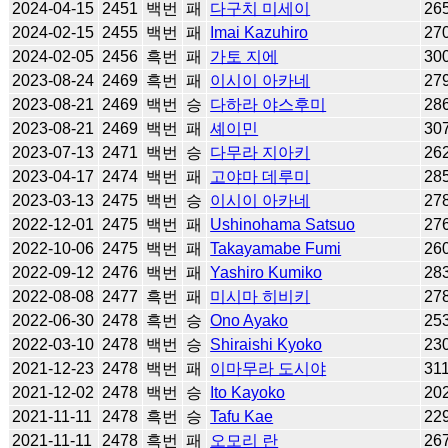
2024-04-15
2451
백번
패
다구치 미세이
26
2024-02-15
2455
백번
패
Imai Kazuhiro
27
2024-02-05
2456
흑번
패
가토 지에
30
2023-08-24
2469
흑번
패
이시이 아카네
27
2023-08-21
2469
백번
승
다하라 야스후미
28
2023-08-21
2469
백번
패
셰이민
30
2023-07-13
2471
백번
승
다무라 지아키
26
2023-04-17
2474
백번
패
고야마 데루미
28
2023-03-13
2475
백번
승
이시이 아카네
27
2022-12-01
2475
백번
패
Ushinohama Satsuo
27
2022-10-06
2475
백번
패
Takayamabe Fumi
26
2022-09-12
2476
백번
패
Yashiro Kumiko
28
2022-08-08
2477
흑번
패
미시마 히비키
27
2022-06-30
2478
흑번
승
Ono Ayako
25
2022-03-10
2478
백번
승
Shiraishi Kyoko
23
2021-12-23
2478
백번
패
이마무라 도시야
31
2021-12-02
2478
백번
승
Ito Kayoko
20
2021-11-11
2478
흑번
승
Tafu Kae
22
2021-11-11
2478
흑번
패
오모리 란
26