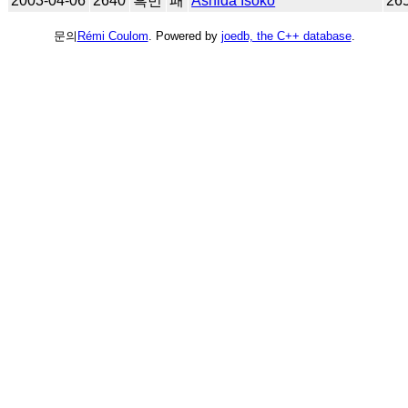
2003-04-06
2640
흑번
패
Ashida Isoko
26
문의
Rémi Coulom
. Powered by
joedb, the C++ database
.