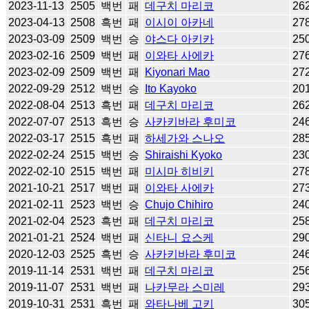
2023-11-13
2505
백번
패
데구치 마리코
26
2023-04-13
2508
흑번
패
이시이 아카네
27
2023-03-09
2509
백번
승
야스다 아키카
25
2023-02-16
2509
백번
패
이와타 사에카
27
2023-02-09
2509
백번
패
Kiyonari Mao
27
2022-09-29
2512
백번
승
Ito Kayoko
20
2022-08-04
2513
흑번
패
데구치 마리코
26
2022-07-07
2513
흑번
승
사카키바라 후미코
24
2022-03-17
2515
흑번
패
하세가와 스나오
28
2022-02-24
2515
백번
승
Shiraishi Kyoko
23
2022-02-10
2515
백번
패
미시마 히비키
27
2021-10-21
2517
백번
패
이와타 사에카
27
2021-02-11
2523
백번
승
Chujo Chihiro
24
2021-02-04
2523
흑번
패
데구치 마리코
25
2021-01-21
2524
백번
패
신타니 요스케
29
2020-12-03
2525
흑번
승
사카키바라 후미코
24
2019-11-14
2531
백번
패
데구치 마리코
25
2019-11-07
2531
백번
패
나카무라 스미레
29
2019-10-31
2531
흑번
패
와타나베 고키
30