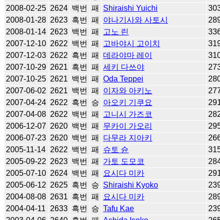
2008-02-25
2624
백번
패
Shiraishi Yuichi
30
2008-01-28
2623
흑번
패
야나기사와 사토시
28
2008-01-14
2623
백번
패
고노 린
33
2007-12-10
2622
백번
패
고바야시 고이치
31
2007-12-03
2622
흑번
패
데라야마 레이
31
2007-10-29
2621
흑번
패
세키 다쓰야
27
2007-10-25
2621
백번
패
Oda Teppei
28
2007-06-02
2621
백번
패
이자와 아키노
27
2007-04-24
2622
흑번
승
아오키 기쿠요
29
2007-04-08
2622
백번
패
고니시 가즈코
28
2006-12-07
2620
백번
패
무카이 가오리
29
2006-07-23
2620
백번
패
다무라 지아키
26
2005-11-14
2622
백번
패
슈토 슌
31
2005-09-22
2623
백번
패
가토 도모코
28
2005-07-10
2624
백번
패
요시다 미카
29
2005-06-12
2625
흑번
승
Shiraishi Kyoko
23
2004-08-08
2631
흑번
패
요시다 미카
28
2004-04-11
2633
흑번
승
Tafu Kae
23