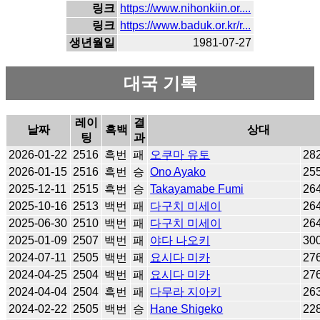
링크
https://www.nihonkiin.or....
링크
https://www.baduk.or.kr/r...
생년월일
1981-07-27
대국 기록
레이
결
날짜
흑백
상대
팅
과
2026-01-22
2516
흑번
패
오쿠마 유토
28
2026-01-15
2516
흑번
승
Ono Ayako
25
2025-12-11
2515
흑번
승
Takayamabe Fumi
26
2025-10-16
2513
백번
패
다구치 미세이
26
2025-06-30
2510
백번
패
다구치 미세이
26
2025-01-09
2507
백번
패
야다 나오키
30
2024-07-11
2505
백번
패
요시다 미카
27
2024-04-25
2504
백번
패
요시다 미카
27
2024-04-04
2504
흑번
패
다무라 지아키
26
2024-02-22
2505
백번
승
Hane Shigeko
22