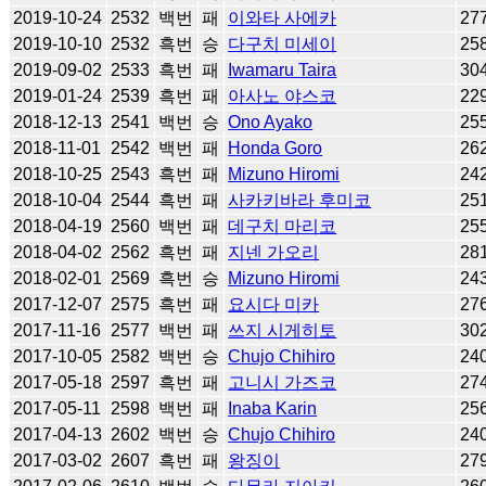
2019-10-24
2532
백번
패
이와타 사에카
27
2019-10-10
2532
흑번
승
다구치 미세이
25
2019-09-02
2533
흑번
패
Iwamaru Taira
30
2019-01-24
2539
흑번
패
아사노 야스코
22
2018-12-13
2541
백번
승
Ono Ayako
25
2018-11-01
2542
백번
패
Honda Goro
26
2018-10-25
2543
흑번
패
Mizuno Hiromi
24
2018-10-04
2544
흑번
패
사카키바라 후미코
25
2018-04-19
2560
백번
패
데구치 마리코
25
2018-04-02
2562
흑번
패
지넨 가오리
28
2018-02-01
2569
흑번
승
Mizuno Hiromi
24
2017-12-07
2575
흑번
패
요시다 미카
27
2017-11-16
2577
백번
패
쓰지 시게히토
30
2017-10-05
2582
백번
승
Chujo Chihiro
24
2017-05-18
2597
흑번
패
고니시 가즈코
27
2017-05-11
2598
백번
패
Inaba Karin
25
2017-04-13
2602
백번
승
Chujo Chihiro
24
2017-03-02
2607
흑번
패
왕징이
27