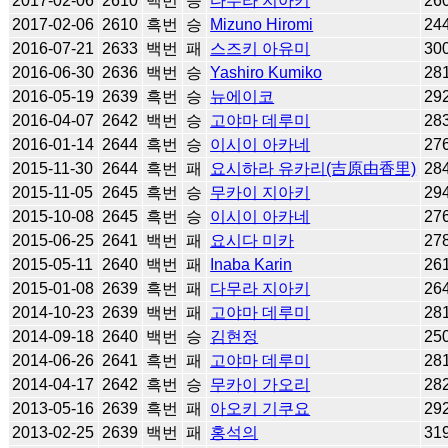
2017-02-06
2610
백번
승
다무라 지아키
26
2017-02-06
2610
흑번
승
Mizuno Hiromi
24
2016-07-21
2633
백번
패
스즈키 아유미
30
2016-06-30
2636
백번
승
Yashiro Kumiko
28
2016-05-19
2639
흑번
승
뉴에이코
29
2016-04-07
2642
백번
승
고야마 데루미
28
2016-01-14
2644
흑번
승
이시이 아카네
27
2015-11-30
2644
흑번
패
요시하라 유카리(吉原由香里)
28
2015-11-05
2645
흑번
승
무카이 지아키
29
2015-10-08
2645
흑번
승
이시이 아카네
27
2015-06-25
2641
백번
패
요시다 미카
27
2015-05-11
2640
백번
패
Inaba Karin
26
2015-01-08
2639
흑번
패
다무라 지아키
26
2014-10-23
2639
백번
패
고야마 데루미
28
2014-09-18
2640
백번
승
김현정
25
2014-06-26
2641
흑번
패
고야마 데루미
28
2014-04-17
2642
흑번
승
무카이 가오리
28
2013-05-16
2639
흑번
패
아오키 기쿠요
29
2013-02-25
2639
백번
패
홍석의
31