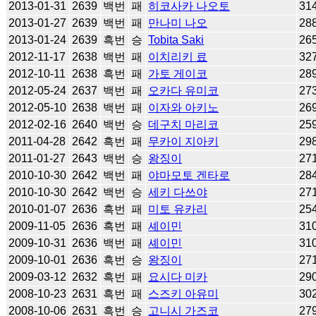
2013-01-31
2639
백번
패
히코사카 나오토
31
2013-01-27
2639
백번
패
만나미 나오
28
2013-01-24
2639
흑번
승
Tobita Saki
26
2012-11-17
2638
백번
패
이치리키 료
32
2012-10-11
2638
흑번
패
가토 게이코
28
2012-05-24
2637
백번
패
오카다 유미코
27
2012-05-10
2638
백번
패
이자와 아키노
26
2012-02-16
2640
백번
승
데구치 마리코
25
2011-04-28
2642
흑번
패
무카이 지아키
29
2011-01-27
2643
백번
승
왕징이
27
2010-10-30
2642
백번
패
야마모토 겐타로
28
2010-10-30
2642
백번
승
세키 다쓰야
27
2010-01-07
2636
흑번
패
미토 유카리
25
2009-11-05
2636
흑번
패
셰이민
31
2009-10-31
2636
백번
패
셰이민
31
2009-10-01
2636
흑번
승
왕징이
27
2009-03-12
2632
흑번
패
요시다 미카
29
2008-10-23
2631
흑번
패
스즈키 아유미
30
2008-10-06
2631
흑번
승
고니시 가즈코
27