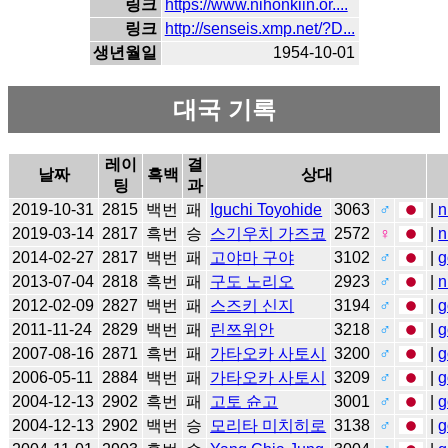
링크
https://www.nihonkiin.or....
링크
http://senseis.xmp.net/?D...
생년월일
1954-10-01
대국 기록
레이
결
날짜
흑백
상대
팅
과
2019-10-31
2815
백번
패
Iguchi Toyohide
3063
♂
|
n
2019-03-14
2817
흑번
승
스기우치 가즈코
2572
♀
|
n
2014-02-27
2817
백번
패
고야마 구야
3102
♂
|
g
2013-07-04
2818
흑번
패
구도 노리오
2923
♂
|
n
2012-02-09
2827
백번
패
스즈키 신지
3194
♂
|
g
2011-11-24
2829
백번
패
린쯔위안
3218
♂
|
g
2007-08-16
2871
흑번
패
가타오카 사토시
3200
♂
|
g
2006-05-11
2884
백번
패
가타오카 사토시
3209
♂
|
g
2004-12-13
2902
흑번
패
고토 슌고
3001
♂
|
g
2004-12-13
2902
백번
승
모리타 미치히로
3138
♂
|
g