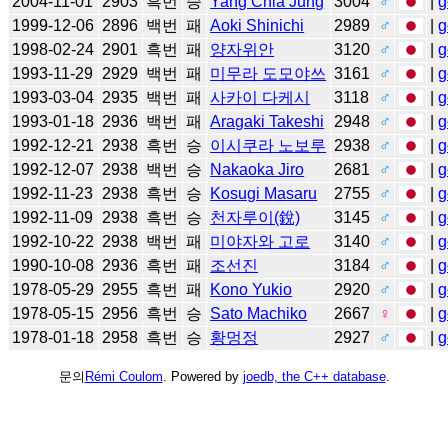
2004-11-01
2903
흑번
승
Yang Chia Jung
3004
♂
|
g
1999-12-06
2896
백번
패
Aoki Shinichi
2989
♂
|
g
1998-02-24
2901
흑번
패
양자위안
3120
♂
|
g
1993-11-29
2929
백번
패
미무라 도모야쓰
3161
♂
|
g
1993-03-04
2935
백번
패
사카이 다케시
3118
♂
|
g
1993-01-18
2936
백번
패
Aragaki Takeshi
2948
♂
|
g
1992-12-21
2938
흑번
승
이시쿠라 노보루
2938
♂
|
g
1992-12-07
2938
백번
승
Nakaoka Jiro
2681
♂
|
g
1992-11-23
2938
흑번
승
Kosugi Masaru
2755
♂
|
g
1992-11-09
2938
흑번
승
천자루이(銳)
3145
♂
|
g
1992-10-22
2938
백번
패
미야자와 고로
3140
♂
|
g
1990-10-08
2936
흑번
패
조선진
3184
♂
|
g
1978-05-29
2955
흑번
패
Kono Yukio
2920
♂
|
g
1978-05-15
2956
흑번
승
Sato Machiko
2667
♀
|
g
1978-01-18
2958
흑번
승
황멍정
2927
♂
|
g
문의
Rémi Coulom
. Powered by
joedb, the C++ database
.