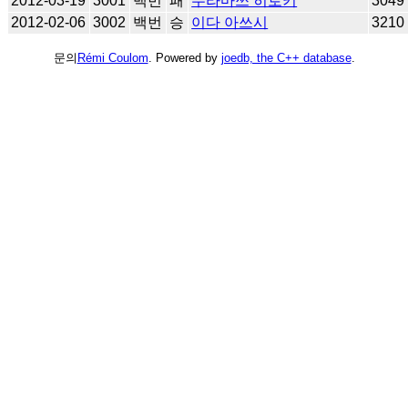
2012-03-19
3001
백번
패
무라마쓰 히로키
3049
2012-02-06
3002
백번
승
이다 아쓰시
3210
문의
Rémi Coulom
. Powered by
joedb, the C++ database
.