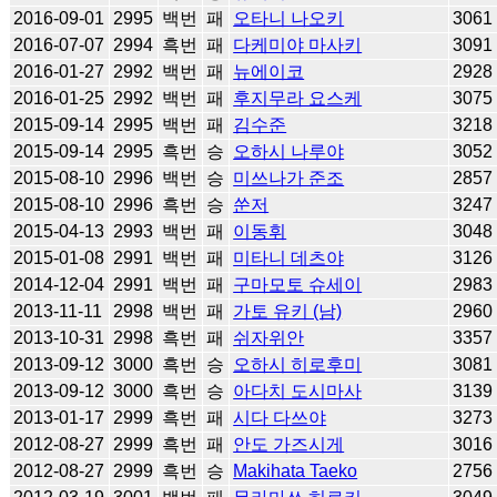
2016-09-01
2995
백번
패
오타니 나오키
3061
2016-07-07
2994
흑번
패
다케미야 마사키
3091
2016-01-27
2992
백번
패
뉴에이코
2928
2016-01-25
2992
백번
패
후지무라 요스케
3075
2015-09-14
2995
백번
패
김수준
3218
2015-09-14
2995
흑번
승
오하시 나루야
3052
2015-08-10
2996
백번
승
미쓰나가 준조
2857
2015-08-10
2996
흑번
승
쑨저
3247
2015-04-13
2993
백번
패
이동휘
3048
2015-01-08
2991
백번
패
미타니 데츠야
3126
2014-12-04
2991
백번
패
구마모토 슈세이
2983
2013-11-11
2998
백번
패
가토 유키 (남)
2960
2013-10-31
2998
흑번
패
쉬자위안
3357
2013-09-12
3000
흑번
승
오하시 히로후미
3081
2013-09-12
3000
흑번
승
아다치 도시마사
3139
2013-01-17
2999
흑번
패
시다 다쓰야
3273
2012-08-27
2999
흑번
패
안도 가즈시게
3016
2012-08-27
2999
흑번
승
Makihata Taeko
2756