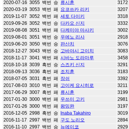
2020-07-16
3055
백번
승
류시훈
3172
2020-03-19
3053
백번
패
요코쓰카 리키
3207
2019-11-07
3052
백번
패
세토 다이키
3318
2019-09-26
3052
백번
승
다카오 신지
3332
2019-08-08
3051
백번
패
다케미야 마사키
3002
2019-08-01
3051
백번
승
우에노 리사
2918
2019-06-20
3050
백번
승
판산치
3076
2018-12-27
3043
백번
승
고바야시 고이치
3083
2018-11-17
3041
백번
패
시바노 도라마루
3458
2018-10-18
3039
흑번
승
스즈키 신지
3291
2018-09-13
3036
흑번
패
조치훈
3183
2018-07-05
3031
흑번
패
장쉬
3392
2017-08-03
3010
백번
패
고이케 요시히로
3211
2017-06-29
3007
흑번
패
류시훈
3199
2017-01-30
3000
백번
패
우쓰미 고키
2981
2017-01-26
3000
백번
패
왕밍완
3197
2016-12-05
2998
흑번
승
Inaba Takahiro
3019
2016-11-17
2997
백번
패
구도 노리오
2894
2016-11-10
2997
백번
승
뉴에이코
2929