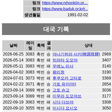
링크
https://www.nihonkiin.or....
링크
https://www.baduk.or.kr/r...
생년월일
1991-02-02
대국 기록
레이
결
날짜
흑백
상대
팅
과
2026-06-25
3083
흑번
승
야나기하라 사키(栁原咲輝)
2969
2026-05-14
3083
흑번
패
히라타 도모야
3407
2026-05-11
3083
백번
패
우에노 리사
3140
2026-04-02
3083
백번
승
왕리청
3190
2024-07-01
3073
백번
패
후쿠오카 고타로
3369
2024-02-22
3071
흑번
승
가토 유키(여)
2654
2023-09-14
3069
백번
승
고토 슌고
3036
2023-09-14
3069
백번
패
미무라 도모야쓰
3177
2022-09-19
3063
백번
패
시다 다쓰야
3308
2020-09-10
3055
백번
패
이시다 요시오
3050