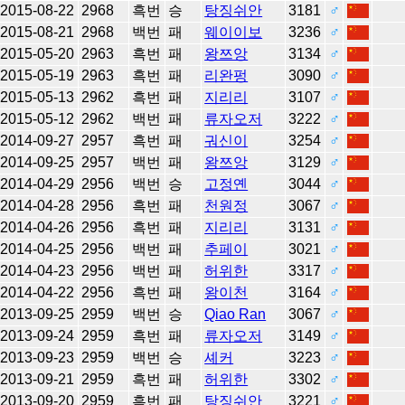
2015-08-22
2968
흑번
승
탕징쉬안
3181
♂
2015-08-21
2968
백번
패
웨이이보
3236
♂
2015-05-20
2963
흑번
패
왕쯔앙
3134
♂
2015-05-19
2963
흑번
패
리완펑
3090
♂
2015-05-13
2962
흑번
패
지리리
3107
♂
2015-05-12
2962
백번
패
류자오저
3222
♂
2014-09-27
2957
흑번
패
궈신이
3254
♂
2014-09-25
2957
백번
패
왕쯔앙
3129
♂
2014-04-29
2956
백번
승
고정옌
3044
♂
2014-04-28
2956
흑번
패
천원정
3067
♂
2014-04-26
2956
흑번
패
지리리
3131
♂
2014-04-25
2956
백번
패
추페이
3021
♂
2014-04-23
2956
백번
패
허위한
3317
♂
2014-04-22
2956
흑번
패
왕이천
3164
♂
2013-09-25
2959
백번
승
Qiao Ran
3067
♂
2013-09-24
2959
흑번
패
류자오저
3149
♂
2013-09-23
2959
백번
승
셰커
3223
♂
2013-09-21
2959
흑번
패
허위한
3302
♂
2013-09-20
2959
흑번
패
탕징쉬안
3221
♂