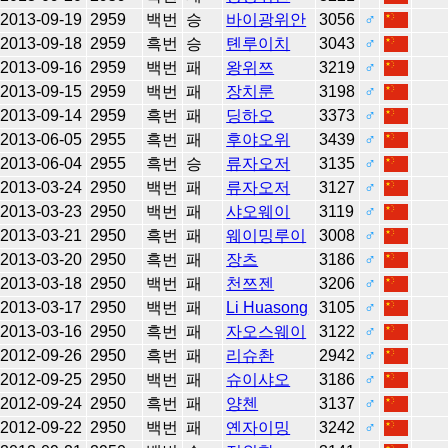
2013-09-19
2959
백번
승
바이광위안
3056
♂
2013-09-18
2959
흑번
승
톈루이치
3043
♂
2013-09-16
2959
백번
패
왕위쯔
3219
♂
2013-09-15
2959
백번
패
장치룬
3198
♂
2013-09-14
2959
흑번
패
딩하오
3373
♂
2013-06-05
2955
흑번
패
후야오위
3439
♂
2013-06-04
2955
흑번
승
류자오저
3135
♂
2013-03-24
2950
백번
패
류자오저
3127
♂
2013-03-23
2950
백번
패
샤오웨이
3119
♂
2013-03-21
2950
흑번
패
웨이밍루이
3008
♂
2013-03-20
2950
흑번
패
장츠
3186
♂
2013-03-18
2950
백번
패
천쯔젠
3206
♂
2013-03-17
2950
백번
패
Li Huasong
3105
♂
2013-03-16
2950
흑번
패
자오스웨이
3122
♂
2012-09-26
2950
흑번
패
리슈촨
2942
♂
2012-09-25
2950
백번
패
슈이샤오
3186
♂
2012-09-24
2950
흑번
패
양첸
3137
♂
2012-09-22
2950
백번
패
옌자이밍
3242
♂