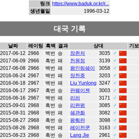
링크
https://www.baduk.or.kr/r...
생년월일
1996-03-12
대국 기록
날짜
레이팅
흑백
결과
상대
기보
2017-06-12
2966
백번
승
장쥔저
3035
♂
2017-06-09
2966
흑번
패
천원정
3139
♂
2017-06-08
2966
백번
패
왕인링쉐이
3058
♂
2016-06-24
2967
백번
패
장천중
3203
♂
2016-06-18
2967
백번
패
Liu Yunlong
3247
♂
2016-06-17
2967
흑번
승
판웨이젠
3003
♂
2016-06-16
2967
백번
패
리러
3171
♂
2015-09-01
2968
흑번
승
리완펑
3085
♂
2015-08-31
2968
백번
패
쉐관화
3082
♂
2015-08-27
2968
흑번
승
왕뤄란
3098
♂
2015-08-26
2968
백번
패
레이전쿤
3163
♂
2015-08-23
2968
흑번
승
Lang Jie
2961
♂