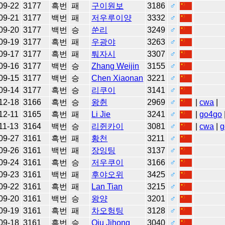
09-22
3177
흑번
패
구이원보
3186
♂
09-21
3177
백번
패
저우루이양
3332
♂
09-20
3177
백번
승
쑨리
3249
♂
09-19
3177
흑번
패
우광야
3263
♂
09-17
3177
흑번
패
퉈자시
3307
♂
09-16
3177
백번
승
Zhang Weijin
3155
♂
09-15
3177
백번
승
Chen Xiaonan
3221
♂
09-14
3177
흑번
승
리쿠이
3141
♂
12-18
3166
흑번
승
왕췬
2969
♂
|
cwa
|
12-11
3165
흑번
패
Li Jie
3241
♂
|
go4go
11-13
3164
백번
승
리쥔카이
3081
♂
|
cwa
|
g
09-27
3161
흑번
패
황천
3211
♂
09-26
3161
백번
패
장잉팅
3137
♂
09-24
3161
흑번
승
저우쿠이
3166
♂
09-23
3161
백번
패
후야오위
3425
♂
09-22
3161
흑번
패
Lan Tian
3215
♂
09-20
3161
백번
승
왕양
3201
♂
09-19
3161
흑번
패
차오헝팅
3128
♂
09-18
3161
흑번
승
Qiu Jihong
3040
♂