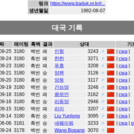
링크
https://www.baduk.or.kr/r...
생년월일
1982-08-07
대국 기록
짜
레이팅
흑백
결과
상대
기
09-25
3180
백번
패
인항
3243
♂
|
cwa
|
09-24
3180
흑번
패
한한
3271
♂
|
cwa
|
09-23
3180
흑번
패
푸충
3208
♂
|
cwa
|
09-21
3180
백번
승
양첸
3126
♂
|
cwa
|
09-20
3180
흑번
승
양둥
3117
♂
|
cwa
|
09-19
3180
백번
승
간쓰양
3246
♂
|
cwa
|
09-18
3180
백번
패
좡위안
3162
♂
|
cwa
|
09-16
3180
흑번
승
리둥양
2946
♂
|
cwa
|
09-15
3180
백번
패
리이
3207
♂
|
cwa
|
09-14
3180
흑번
승
Liu Yunlong
3095
♂
|
cwa
|
06-06
3181
흑번
승
녜웨이핑
3233
♂
|
cwa
|
g
09-24
3178
백번
승
Wang Bogang
3070
♂