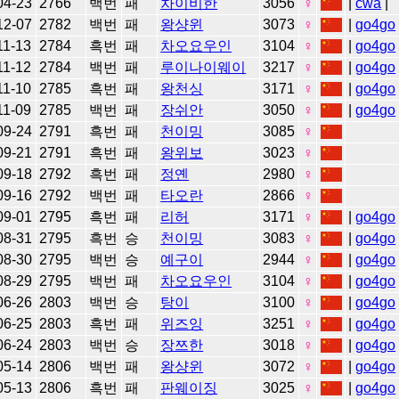
04-23
2766
백번
패
차이비한
3056
♀
|
cwa
|
12-07
2782
백번
패
왕샹윈
3073
♀
|
go4go
11-13
2784
흑번
패
차오요우인
3104
♀
|
go4go
11-12
2784
백번
패
루이나이웨이
3217
♀
|
go4go
11-10
2785
흑번
패
왕천싱
3171
♀
|
go4go
11-09
2785
백번
패
장쉬안
3050
♀
|
go4go
09-24
2791
흑번
패
천이밍
3085
♀
09-21
2791
흑번
패
왕위보
3023
♀
09-18
2792
흑번
패
정옌
2980
♀
09-16
2792
백번
패
타오란
2866
♀
09-01
2795
흑번
패
리허
3171
♀
|
go4go
08-31
2795
흑번
승
천이밍
3083
♀
|
go4go
08-30
2795
백번
승
예구이
2944
♀
|
go4go
08-29
2795
백번
패
차오요우인
3104
♀
|
go4go
06-26
2803
백번
승
탕이
3100
♀
|
go4go
06-25
2803
흑번
패
위즈잉
3251
♀
|
go4go
06-24
2803
백번
승
장쯔한
3018
♀
|
go4go
05-14
2806
백번
패
왕샹윈
3072
♀
|
go4go
05-13
2806
흑번
패
판웨이징
3025
♀
|
go4go