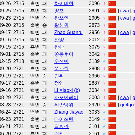
09-26
2715
흑번
패
차이비한
3096
♀
09-25
2715
흑번
패
양쯔
2891
♀
|
cwa
|
09-23
2715
백번
승
왕쓰인
2905
♀
|
cwa
|
09-20
2715
흑번
승
왕첸위
2673
♀
09-17
2715
백번
패
Zhao Guanru
2956
♀
|
cwa
|
09-16
2715
백번
패
판양
3012
♀
09-15
2715
흑번
패
왕솽
3075
♀
09-01
2715
흑번
패
쑹룽후이
3042
♀
02-15
2718
백번
패
우쯔톈
3139
♂
09-20
2721
흑번
패
쑨관췬
2808
♀
09-19
2721
백번
승
인취
2966
♀
09-17
2721
흑번
패
정옌
2887
♀
09-16
2721
백번
패
Li Xiaoxi (b)
3034
♀
08-29
2721
흑번
패
자오이페이
3003
♀
|
cwa
|
08-28
2721
백번
승
위안탕위
2920
♀
|
go4go
06-24
2721
백번
패
Zhang Jiayao
3033
♂
06-23
2721
흑번
패
다이쯔톈
3149
♂
06-21
2721
백번
패
왕뤄란
3101
♂
06-20
2721
흑번
패
쉬진
3161
♂