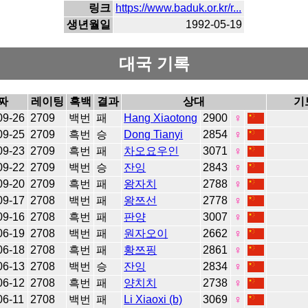
링크
https://www.baduk.or.kr/r...
생년월일
1992-05-19
대국 기록
짜
레이팅
흑백
결과
상대
기
09-26
2709
백번
패
Hang Xiaotong
2900
♀
09-25
2709
흑번
승
Dong Tianyi
2854
♀
09-23
2709
흑번
패
차오요우인
3071
♀
09-22
2709
백번
승
잔잉
2843
♀
09-20
2709
흑번
패
왕자치
2788
♀
09-17
2708
백번
패
왕쯔선
2778
♀
09-16
2708
흑번
패
판양
3007
♀
06-19
2708
백번
패
원자오이
2662
♀
06-18
2708
흑번
패
황쯔핑
2861
♀
06-13
2708
백번
승
잔잉
2834
♀
06-12
2708
흑번
패
양치치
2738
♀
06-11
2708
백번
패
Li Xiaoxi (b)
3069
♀