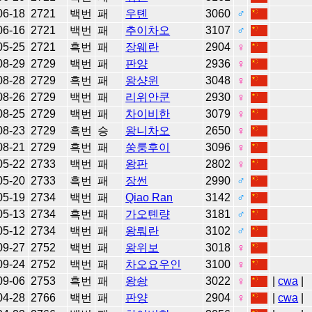
06-18
2721
백번
패
우톈
3060
♂
06-16
2721
백번
패
추이차오
3107
♂
05-25
2721
흑번
패
장웨란
2904
♀
08-29
2729
백번
패
판양
2936
♀
08-28
2729
흑번
패
왕샹윈
3048
♀
08-26
2729
백번
패
리위안쿤
2930
♀
08-25
2729
백번
패
차이비한
3079
♀
08-23
2729
흑번
승
왕니차오
2650
♀
08-21
2729
흑번
패
쑹룽후이
3096
♀
05-22
2733
백번
패
왕판
2802
♀
05-20
2733
흑번
패
장썬
2990
♂
05-19
2734
백번
패
Qiao Ran
3142
♂
05-13
2734
흑번
패
가오톈량
3181
♂
05-12
2734
백번
패
왕뤄란
3102
♂
09-27
2752
백번
패
왕위보
3018
♀
09-24
2752
백번
패
차오요우인
3100
♀
09-06
2753
흑번
패
왕솽
3022
♀
|
cwa
|
04-28
2766
백번
패
판양
2904
♀
|
cwa
|