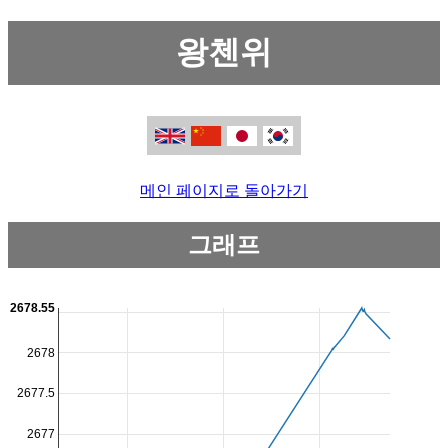
왕첸위
메인 페이지로 돌아가기
그래프
2678.55
2678
2677.5
2677