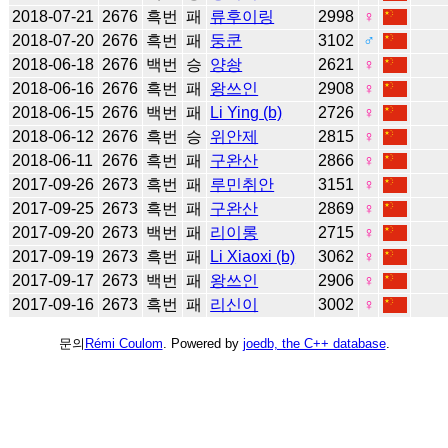
2018-07-21
2676
흑번
패
류후이링
2998
♀
2018-07-20
2676
흑번
패
둥쿤
3102
♂
2018-06-18
2676
백번
승
양솽
2621
♀
2018-06-16
2676
흑번
패
왕쓰인
2908
♀
2018-06-15
2676
백번
패
Li Ying (b)
2726
♀
2018-06-12
2676
흑번
승
위안제
2815
♀
2018-06-11
2676
흑번
패
구완산
2866
♀
2017-09-26
2673
흑번
패
루민취안
3151
♀
2017-09-25
2673
흑번
패
구완산
2869
♀
2017-09-20
2673
백번
패
리이롱
2715
♀
2017-09-19
2673
흑번
패
Li Xiaoxi (b)
3062
♀
2017-09-17
2673
백번
패
왕쓰인
2906
♀
2017-09-16
2673
흑번
패
리신이
3002
♀
문의
Rémi Coulom
. Powered by
joedb, the C++ database
.