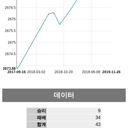
2676.5
2676
2675.5
2675
2674.5
2673.88
2017-09-16
2018-03-02
2018-10-20
2019-06-08
2019-11-26
데이터
승리
9
패배
34
합계
43