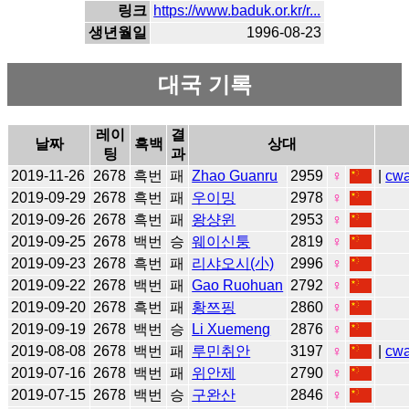
링크
https://www.baduk.or.kr/r...
생년월일
1996-08-23
대국 기록
레이
결
날짜
흑백
상대
팅
과
2019-11-26
2678
흑번
패
Zhao Guanru
2959
♀
|
cw
2019-09-29
2678
흑번
패
우이밍
2978
♀
2019-09-26
2678
흑번
패
왕샹윈
2953
♀
2019-09-25
2678
백번
승
웨이신퉁
2819
♀
2019-09-23
2678
흑번
패
리샤오시(小)
2996
♀
2019-09-22
2678
백번
패
Gao Ruohuan
2792
♀
2019-09-20
2678
흑번
패
황쯔핑
2860
♀
2019-09-19
2678
백번
승
Li Xuemeng
2876
♀
2019-08-08
2678
백번
패
루민취안
3197
♀
|
cw
2019-07-16
2678
백번
패
위안제
2790
♀
2019-07-15
2678
백번
승
구완산
2846
♀