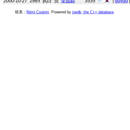
2000-10-27
2985
执白
负
李昌鎬
3535
♂
|
go4go
联系：
Rémi Coulom
. Powered by
joedb, the C++ database
.