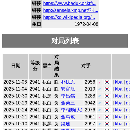
链接
https://www.baduk.or.kr/r...
链接
http://senseis.xmp.net/?K...
链接
https://ko.wikipedia.org/...
生日
1972-04-08
对局列表
对
等级
局
日期
黑白
对手
分
结
果
2025-11-06
2941
执白
胜
朴鋕恩
2956
♀
|
kba
|
g
2025-11-04
2941
执白
胜
安官旭
2919
♂
|
kba
|
g
2025-10-30
2941
执黑
负
李昌鎬
3288
♂
|
kba
|
g
2025-10-29
2941
执白
负
金榮三
3042
♂
|
kba
|
g
2025-10-24
2941
执白
负
李相勳(大)
2976
♂
|
kba
|
g
2025-10-21
2941
执白
负
金惠敏
3061
♀
|
kba
|
g
2025-10-10
2941
执黑
负
梁建
2997
♂
|
kba
|
g