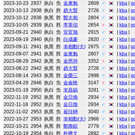
2023-10-23
2937
执白
负
金東勉
2809
♂
|
kba
|
g
2023-10-13
2938
执白
胜
趙大賢
2726
♂
|
kba
|
g
2023-10-12
2938
执黑
胜
鄭大相
2804
♂
|
kba
|
g
2023-10-05
2939
执白
胜
李英信
2654
♀
|
kba
|
g
2023-09-21
2940
执白
负
安官旭
2915
♂
|
kba
|
2023-09-19
2940
执白
胜
白成豪
2820
♂
|
kba
|
g
2023-09-11
2941
执黑
胜
李相勳(大)
2975
♂
|
kba
|
g
2023-09-07
2941
执黑
胜
金東勉
2807
♂
|
kba
|
g
2023-08-29
2942
执黑
负
金恩持
3352
♀
|
kba
|
g
2023-08-22
2942
执黑
胜
趙大賢
2726
♂
|
kba
|
g
2023-08-14
2943
执黑
胜
金榮三
2998
♂
|
kba
|
g
2023-04-29
2946
执白
负
金侖映
3147
♀
|
kba
|
g
2023-01-18
2950
执白
负
李昌鎬
3281
♂
|
kba
|
g
2022-11-19
2952
执黑
胜
金日煥
2934
♂
|
kba
|
g
2022-11-18
2952
执白
负
金日煥
2934
♂
|
kba
|
g
2022-11-02
2953
执黑
负
崔珪昞
3040
♂
|
kba
|
g
2022-10-27
2953
执黑
胜
李相勳(大)
2966
♂
|
kba
|
g
2022-10-21
2954
执黑
胜
鄭壽鉉
2779
♂
|
kba
|
g
2022-10-19
2954
执白
胜
朴勝文
2892
♂
|
kba
|
g