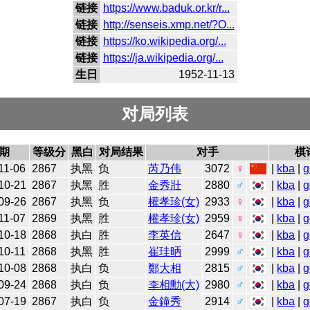
链接
https://www.baduk.or.kr/r...
链接
http://senseis.xmp.net/?O...
链接
https://ko.wikipedia.org/...
链接
https://ja.wikipedia.org/...
生日
1952-11-13
对局列表
期
等级分
黑白
对局结果
对手
棋
11-06
2867
执黑
负
芮乃伟
3072
♀
|
kba
|
g
10-21
2867
执黑
胜
金秀壯
2880
♂
|
kba
|
g
09-26
2867
执黑
负
權孝珍(女)
2933
♀
|
kba
|
g
11-07
2869
执黑
胜
權孝珍(女)
2959
♀
|
kba
|
g
10-18
2868
执白
胜
李英信
2647
♀
|
kba
|
g
10-11
2868
执黑
胜
崔珪昞
2999
♂
|
kba
|
g
10-08
2868
执白
负
鄭大相
2815
♂
|
kba
|
g
09-24
2868
执白
负
李相勳(大)
2980
♂
|
kba
|
g
07-19
2867
执白
负
金鐘秀
2914
♂
|
kba
|
g