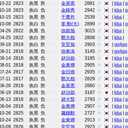
10-22
2823
执黑
胜
金基憲
2881
♂
|
kba
|
g
10-18
2823
执白
负
金鐘秀
2942
♂
|
kba
|
g
10-15
2823
执黑
胜
千豊祚
2539
|
kba
|
10-08
2823
执白
负
姜 勳(大)
2899
♂
|
kba
|
g
04-26
2822
执黑
负
徐能旭
3015
♂
|
kba
|
04-25
2822
执白
胜
鄭大相
2808
♂
|
kba
|
09-18
2819
执白
胜
安官旭
2903
♂
|
go4go
08-21
2818
执黑
负
徐奉洙
3145
♂
|
go4go
08-14
2818
执黑
负
赵治勋
3185
♂
|
kba
|
g
08-01
2818
执黑
负
金東燁
2905
♂
|
kba
|
g
07-24
2817
执黑
负
金日煥
2935
♂
|
kba
|
g
07-11
2817
执白
负
鄭大相
2829
♂
|
kba
|
g
06-26
2818
执白
胜
金基憲
2860
♂
|
kba
|
g
06-19
2818
执黑
负
赵治勋
3187
♂
|
kba
|
g
06-13
2818
执白
负
趙大賢
2793
♂
|
kba
|
g
06-04
2818
执黑
负
金東燁
2907
♂
|
kba
|
g
10-26
2825
执黑
负
羅鍾勳
2727
♂
|
kba
|
g
10-24
2825
执黑
负
金東燁
2913
♂
|
kba
|
g
10-09
2826
执黑
胜
安官旭
2923
♂
|
kba
|
g