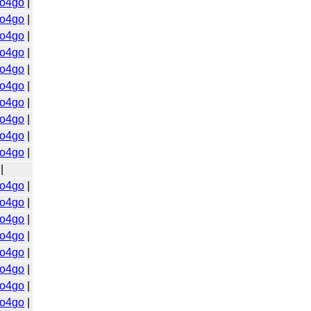
o4go
|
o4go
|
o4go
|
o4go
|
o4go
|
o4go
|
o4go
|
o4go
|
o4go
|
o4go
|
|
o4go
|
o4go
|
o4go
|
o4go
|
o4go
|
o4go
|
o4go
|
o4go
|