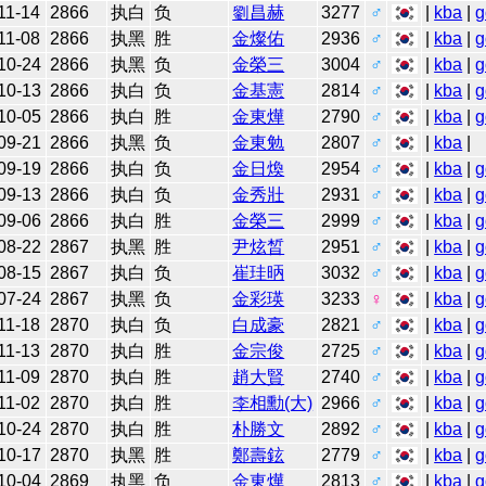
11-14
2866
执白
负
劉昌赫
3277
♂
|
kba
|
g
11-08
2866
执黑
胜
金燦佑
2936
♂
|
kba
|
g
10-24
2866
执黑
负
金榮三
3004
♂
|
kba
|
g
10-13
2866
执白
负
金基憲
2814
♂
|
kba
|
g
10-05
2866
执白
胜
金東燁
2790
♂
|
kba
|
g
09-21
2866
执黑
负
金東勉
2807
♂
|
kba
|
09-19
2866
执白
负
金日煥
2954
♂
|
kba
|
g
09-13
2866
执白
负
金秀壯
2931
♂
|
kba
|
g
09-06
2866
执白
胜
金榮三
2999
♂
|
kba
|
g
08-22
2867
执黑
胜
尹炫晳
2951
♂
|
kba
|
g
08-15
2867
执白
负
崔珪昞
3032
♂
|
kba
|
g
07-24
2867
执黑
负
金彩瑛
3233
♀
|
kba
|
g
11-18
2870
执白
负
白成豪
2821
♂
|
kba
|
g
11-13
2870
执白
胜
金宗俊
2725
♂
|
kba
|
g
11-09
2870
执白
胜
趙大賢
2740
♂
|
kba
|
g
11-02
2870
执白
胜
李相勳(大)
2966
♂
|
kba
|
g
10-24
2870
执白
胜
朴勝文
2892
♂
|
kba
|
g
10-17
2870
执黑
胜
鄭壽鉉
2779
♂
|
kba
|
g
10-04
2869
执黑
负
金東燁
2813
♂
|
kba
|
g