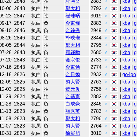
10-20
2848
执黑
胜
朴勝文
2883
♂
|
kba
|
g
10-06
2848
执白
胜
鄭大相
2792
♂
|
kba
|
g
09-23
2847
执白
胜
崔珪昞
3019
♂
|
kba
|
g
09-17
2847
执白
负
金東燁
2883
♂
|
kba
|
g
09-10
2846
执黑
负
金鐘秀
2949
♂
|
kba
|
g
08-26
2846
执白
胜
朴映璨
2844
♂
|
kba
|
g
08-05
2844
执白
胜
鄭大相
2795
♂
|
kba
|
g
07-28
2843
执黑
负
羅鍾勳
2680
♂
|
kba
|
g
07-20
2843
执白
胜
金宗俊
2733
♂
|
kba
|
g
07-16
2843
执黑
胜
金東勉
2774
♂
|
kba
|
g
12-18
2826
执白
负
金日煥
2932
♂
|
go4go
12-09
2825
执黑
负
趙大賢
2763
♂
|
kba
|
g
12-03
2825
执白
胜
黃元俊
2756
♂
|
kba
|
g
11-29
2824
执黑
胜
金基憲
2882
♂
|
kba
|
g
11-28
2824
执白
负
白成豪
2846
♂
|
kba
|
g
11-13
2823
执白
负
張秀英
2783
♂
|
kba
|
g
11-08
2823
执黑
负
鄭大相
2796
♂
|
kba
|
g
11-07
2823
执黑
负
趙大賢
2764
♂
|
kba
|
g
10-31
2823
执白
负
徐能旭
3010
♂
|
kba
|
g