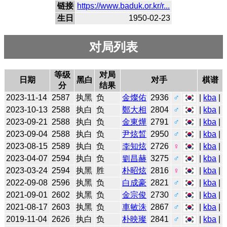
链接
https://www.baduk.or.kr/r...
生日
1950-02-23
对局列表
等级
对局
日期
黑白
对手
棋谱
分
结果
2023-11-14
2587
执黑
负
金燦佑
2936
♂
|
kba
|
2023-10-13
2588
执白
负
鄭大相
2804
♂
|
kba
|
2023-09-21
2588
执白
负
金東燁
2791
♂
|
kba
|
2023-09-04
2588
执白
负
尹炫晳
2950
♂
|
kba
|
2023-08-15
2589
执白
负
李知炫
2726
♀
|
kba
|
2023-04-07
2594
执白
负
劉昌赫
3275
♂
|
kba
|
2023-03-24
2594
执黑
胜
朴昭炫
2816
♀
|
kba
|
2022-09-08
2596
执黑
负
白成豪
2821
♂
|
kba
|
2021-09-01
2602
执黑
负
金宗俊
2730
♂
|
kba
|
2021-08-17
2603
执黑
负
車敏洙
2867
♂
|
kba
|
2019-11-04
2626
执白
负
朴映璨
2841
♂
|
kba
|