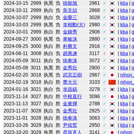
2024-10-15
2999
执黑
负
徐能旭
2961
♂
|
kba
|
2024-10-11
2999
执白
负
吳圭喆
2868
♂
|
kba
|
2024-10-07
2999
执白
负
金榮三
3028
♂
|
kba
|
2024-10-03
2999
执黑
负
李相勳(大)
2980
♂
|
kba
|
2024-10-01
2999
执白
胜
金鐘秀
2906
♂
|
kba
|
2024-09-27
3000
执黑
负
車敏洙
2880
♂
|
kba
|
2024-09-25
3000
执白
胜
朴勝文
2916
♂
|
kba
|
2024-06-11
3008
执白
负
趙惠連
3117
♀
|
kba
|
2024-05-09
3011
执白
负
徐奉洙
3072
♂
|
kba
|
2024-05-08
3011
执黑
胜
金秀壯
2900
♂
|
kba
|
2024-02-20
3018
执黑
负
武宮正樹
2967
♂
|
nihon_
2024-02-19
3018
执白
胜
曹大元
3103
♂
|
nihon_
2024-01-16
3021
执白
负
李昌鎬
3278
♂
|
kba
|
2023-11-14
3027
执白
胜
中根直行
3096
♂
|
kba
|
2023-11-13
3027
执白
胜
金東燁
2788
♂
|
kba
|
2023-11-07
3028
执白
负
金秀壯
2925
♂
|
kba
|
2023-11-01
3028
执白
胜
徐奉洙
3063
♂
|
kba
|
2023-10-26
3029
执白
胜
尹炫晳
2950
♂
|
kba
|
2023-10-20
3029
执黑
胜
彦坂直人
3141
♂
|
nihon_