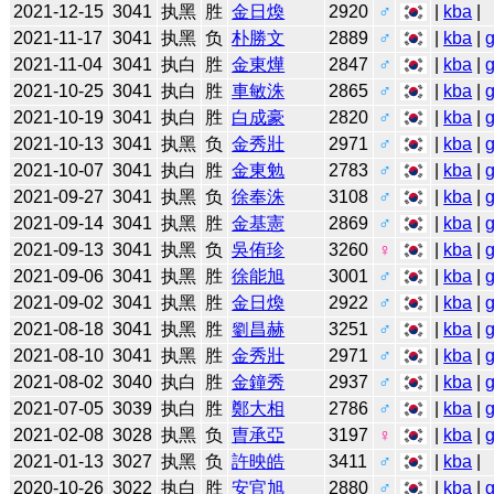
2021-12-15
3041
执黑
胜
金日煥
2920
♂
|
kba
|
2021-11-17
3041
执黑
负
朴勝文
2889
♂
|
kba
|
2021-11-04
3041
执白
胜
金東燁
2847
♂
|
kba
|
2021-10-25
3041
执白
胜
車敏洙
2865
♂
|
kba
|
2021-10-19
3041
执白
胜
白成豪
2820
♂
|
kba
|
2021-10-13
3041
执黑
负
金秀壯
2971
♂
|
kba
|
2021-10-07
3041
执白
胜
金東勉
2783
♂
|
kba
|
2021-09-27
3041
执黑
负
徐奉洙
3108
♂
|
kba
|
2021-09-14
3041
执黑
胜
金基憲
2869
♂
|
kba
|
2021-09-13
3041
执黑
负
吳侑珍
3260
♀
|
kba
|
2021-09-06
3041
执黑
胜
徐能旭
3001
♂
|
kba
|
2021-09-02
3041
执黑
胜
金日煥
2922
♂
|
kba
|
2021-08-18
3041
执黑
胜
劉昌赫
3251
♂
|
kba
|
2021-08-10
3041
执黑
胜
金秀壯
2971
♂
|
kba
|
2021-08-02
3040
执白
胜
金鐘秀
2937
♂
|
kba
|
2021-07-05
3039
执白
胜
鄭大相
2786
♂
|
kba
|
2021-02-08
3028
执黑
负
曺承亞
3197
♀
|
kba
|
2021-01-13
3027
执黑
负
許映皓
3411
♂
|
kba
|
2020-10-26
3022
执白
胜
安官旭
2880
♂
|
kba
|