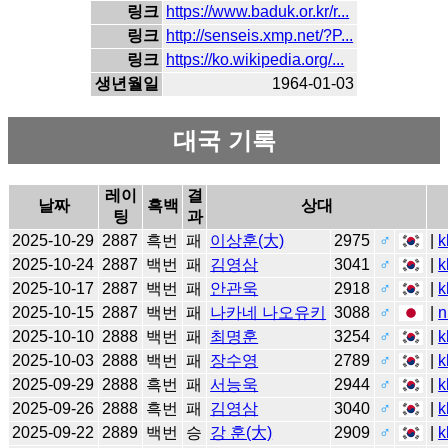
링크
https://www.baduk.or.kr/r...
링크
http://senseis.xmp.net/?P...
링크
https://ko.wikipedia.org/...
생년월일
1964-01-03
대국 기록
레이
결
날짜
흑백
상대
팅
과
2025-10-29
2887
흑번
패
이상훈(大)
2975
♂
|
k
2025-10-24
2887
백번
패
김영삼
3041
♂
|
k
2025-10-17
2887
백번
패
안관욱
2918
♂
|
k
2025-10-15
2887
백번
패
나카네 나오유키
3088
♂
|
n
2025-10-10
2888
백번
패
최명훈
3254
♂
|
k
2025-10-03
2888
백번
패
장수영
2789
♂
|
k
2025-09-29
2888
흑번
패
서능욱
2944
♂
|
k
2025-09-26
2888
흑번
패
김영삼
3040
♂
|
k
2025-09-22
2889
백번
승
강 훈(大)
2909
♂
|
k