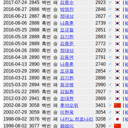
2017-07-24
2845
백번
패
김종수
2923
♂
|
k
2016-06-27
2886
백번
승
박영찬
2846
♂
|
k
2016-06-21
2887
흑번
승
정대상
2827
♂
|
k
2016-06-06
2888
흑번
승
나종훈
2739
♂
|
k
2016-05-25
2888
흑번
패
오규철
2851
♂
|
k
2016-05-18
2889
흑번
승
김기헌
2883
♂
|
k
2016-05-04
2889
흑번
승
김종준
2772
♂
|
k
2016-04-26
2890
흑번
승
정대상
2823
♂
|
k
2016-04-18
2890
백번
승
김동면
2791
♂
|
k
2016-04-13
2890
백번
승
나종훈
2740
♂
|
k
2016-03-29
2890
흑번
승
오규철
2854
♂
|
k
2016-03-21
2890
흑번
패
김기헌
2886
♂
|
k
2015-03-20
2894
백번
패
최규병
2990
♂
|
k
2015-01-22
2895
흑번
패
김일환
2927
♂
|
k
2012-03-20
2941
흑번
승
조대현
2869
♂
|
k
2002-08-28
3058
백번
패
후야오위
3401
♂
|
k
2002-07-29
3059
흑번
승
이현욱
3054
♂
|
k
1998-09-02
3076
백번
패
나카노 히로나리
3208
♂
|
k
1998-08-02
3077
백번
승
왕레이
3296
♂