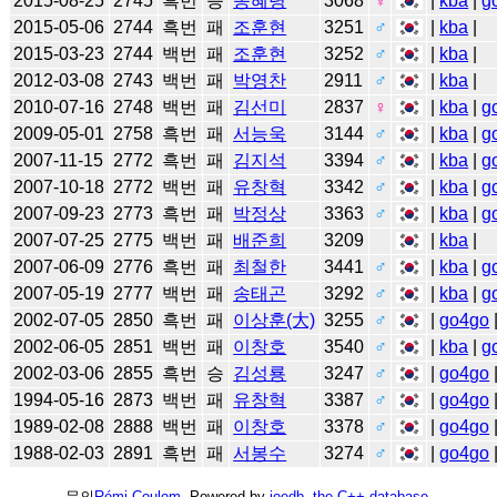
2015-08-25
2745
흑번
승
송혜령
3068
♀
|
kba
|
g
2015-05-06
2744
흑번
패
조훈현
3251
♂
|
kba
|
2015-03-23
2744
백번
패
조훈현
3252
♂
|
kba
|
2012-03-08
2743
백번
패
박영찬
2911
♂
|
kba
|
2010-07-16
2748
백번
패
김선미
2837
♀
|
kba
|
g
2009-05-01
2758
흑번
패
서능욱
3144
♂
|
kba
|
g
2007-11-15
2772
흑번
패
김지석
3394
♂
|
kba
|
g
2007-10-18
2772
백번
패
유창혁
3342
♂
|
kba
|
g
2007-09-23
2773
흑번
패
박정상
3363
♂
|
kba
|
g
2007-07-25
2775
백번
패
배준희
3209
|
kba
|
2007-06-09
2776
흑번
패
최철한
3441
♂
|
kba
|
g
2007-05-19
2777
백번
패
송태곤
3292
♂
|
kba
|
g
2002-07-05
2850
흑번
패
이상훈(大)
3255
♂
|
go4go
2002-06-05
2851
백번
패
이창호
3540
♂
|
kba
|
g
2002-03-06
2855
흑번
승
김성룡
3247
♂
|
go4go
1994-05-16
2873
백번
패
유창혁
3387
♂
|
go4go
1989-02-08
2888
백번
패
이창호
3378
♂
|
go4go
1988-02-03
2891
흑번
패
서봉수
3274
♂
|
go4go
문의
Rémi Coulom
. Powered by
joedb, the C++ database
.