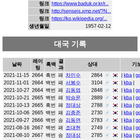
링크
https://www.baduk.or.kr/r...
링크
http://senseis.xmp.net/?N...
링크
https://ko.wikipedia.org/...
생년월일
1957-02-12
대국 기록
레이
결
날짜
흑백
상대
기
팅
과
2021-11-15
2664
흑번
패
차민수
2864
♂
|
kba
|
g
2021-11-01
2664
백번
패
서봉수
3104
♂
|
kba
|
2021-10-27
2664
백번
패
김동엽
2848
♂
|
kba
|
g
2021-10-21
2665
백번
패
박승문
2889
♂
|
kba
|
g
2021-10-13
2665
흑번
패
정대상
2788
♂
|
kba
|
g
2021-10-06
2665
백번
패
김종준
2730
♂
|
kba
|
g
2021-09-27
2666
백번
승
김동면
2783
♂
|
kba
|
g
2021-08-16
2667
백번
패
조대현
2749
♂
|
kba
|
g
2021-08-10
2667
백번
승
정대상
2785
♂
|
kba
|
g