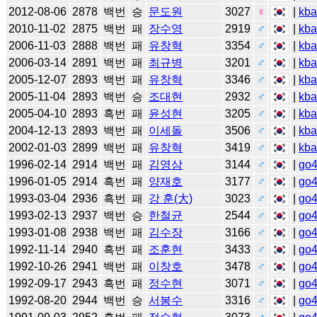
2012-08-06
2878
백번
승
문도원
3027
♀
|
kb
2010-11-02
2875
백번
패
장수영
2919
♂
|
kb
2006-11-03
2888
백번
패
유창혁
3354
♂
|
kb
2006-03-14
2891
백번
패
최규병
3201
♂
|
kb
2005-12-07
2893
백번
패
유창혁
3346
♂
|
kb
2005-11-04
2893
백번
승
조대현
2932
♂
|
kb
2005-04-10
2893
흑번
패
윤성현
3205
♂
|
kb
2004-12-13
2893
백번
패
이세돌
3506
♂
|
kb
2002-01-03
2899
백번
패
유창혁
3419
♂
|
kb
1996-02-14
2914
백번
패
김영삼
3144
♂
|
go
1996-01-05
2914
흑번
패
양재호
3177
♂
|
go
1993-03-04
2936
흑번
패
강 훈(大)
3023
♂
|
go
1993-02-13
2937
백번
승
한철균
2544
♂
|
go
1993-01-08
2938
백번
패
김수장
3166
♂
|
go
1992-11-14
2940
흑번
패
조훈현
3433
♂
|
go
1992-10-26
2941
백번
패
이창호
3478
♂
|
go
1992-09-17
2943
흑번
패
정수현
3071
♂
|
go
1992-08-20
2944
백번
승
서봉수
3316
♂
|
go