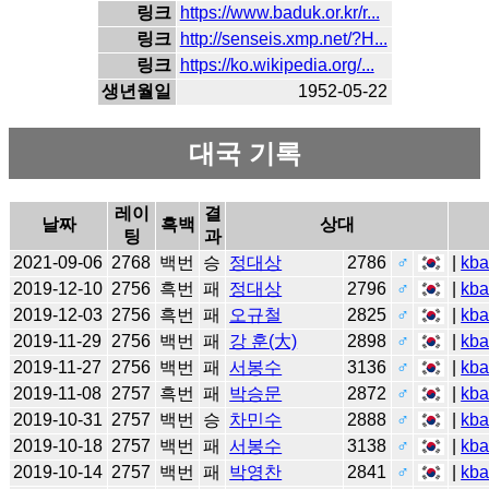
링크
https://www.baduk.or.kr/r...
링크
http://senseis.xmp.net/?H...
링크
https://ko.wikipedia.org/...
생년월일
1952-05-22
대국 기록
레이
결
날짜
흑백
상대
팅
과
2021-09-06
2768
백번
승
정대상
2786
♂
|
kb
2019-12-10
2756
흑번
패
정대상
2796
♂
|
kb
2019-12-03
2756
흑번
패
오규철
2825
♂
|
kb
2019-11-29
2756
백번
패
강 훈(大)
2898
♂
|
kb
2019-11-27
2756
백번
패
서봉수
3136
♂
|
kb
2019-11-08
2757
흑번
패
박승문
2872
♂
|
kb
2019-10-31
2757
백번
승
차민수
2888
♂
|
kb
2019-10-18
2757
백번
패
서봉수
3138
♂
|
kb
2019-10-14
2757
백번
패
박영찬
2841
♂
|
kb