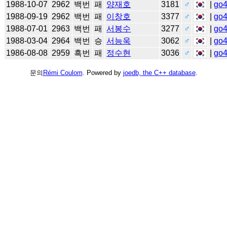
1988-10-07
2962
백번
패
양재호
3181
♂
|
go
1988-09-19
2962
백번
패
이창호
3377
♂
|
go
1988-07-01
2963
백번
패
서봉수
3277
♂
|
go
1988-03-04
2964
백번
승
서능욱
3062
♂
|
go
1986-08-08
2959
흑번
패
정수현
3036
♂
|
go
문의
Rémi Coulom
. Powered by
joedb, the C++ database
.