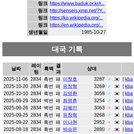
링크
https://www.baduk.or.kr/r...
링크
http://senseis.xmp.net/?Y...
링크
https://ko.wikipedia.org/...
링크
https://en.wikipedia.org/...
생년월일
1985-10-27
대국 기록
레이
결
날짜
흑백
상대
팅
과
2025-11-06
2834
흑번
패
이창호
3287
♂
|
kba
2025-10-20
2834
흑번
패
유창혁
3269
♂
|
kba
2025-10-10
2834
흑번
패
김영환
3058
♂
|
kba
2025-09-29
2834
백번
패
최명훈
3254
♂
|
kba
2025-09-26
2834
백번
패
김혜민
3063
♀
|
kba
2025-09-25
2834
흑번
패
유창혁
3268
♂
|
kba
2025-09-22
2834
흑번
패
이나현
2952
♀
|
kba
2025-09-18
2834
흑번
패
박승문
2890
♂
|
kba