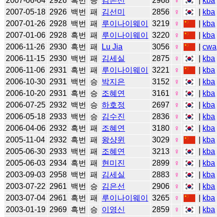
2007-06-04
2926
흑번
승
김은선
2968
♀
|
kba
2007-05-18
2926
백번
패
김선미
2856
♀
|
kba
2007-01-26
2928
백번
패
루이나이웨이
3219
♀
|
kba
2007-01-06
2928
흑번
패
루이나이웨이
3220
♀
|
kba
2006-11-26
2930
흑번
패
Lu Jia
3056
♀
|
cwa
2006-11-15
2930
백번
패
김세실
2875
♀
|
kba
2006-11-06
2931
흑번
패
루이나이웨이
3221
♀
|
kba
2006-10-30
2931
백번
승
박지은
3152
♀
|
kba
2006-10-20
2931
흑번
승
조혜연
3161
♀
|
kba
2006-07-25
2932
백번
승
하호정
2697
♀
|
kba
2006-05-18
2933
백번
승
김수진
2836
♀
|
kba
2006-04-06
2932
흑번
패
조혜연
3180
♀
|
kba
2005-11-04
2932
흑번
패
왕샹윈
3029
♀
|
kba
2005-06-30
2933
백번
패
조혜연
3213
♀
|
kba
2005-06-03
2934
흑번
패
현미진
2899
♀
|
kba
2003-09-03
2958
백번
패
김세실
2883
♀
|
kba
2003-07-22
2961
백번
승
김은선
2906
♀
|
kba
2003-07-04
2961
흑번
패
루이나이웨이
3265
♀
|
kba
2003-01-19
2969
흑번
승
이영신
2859
♀
|
kba