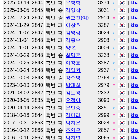
2025-03-19
2844
흑번
패
유창혁
3274
♂
|
kba
2025-03-05
2845
백번
승
김영삼
3031
♂
|
kba
2024-12-24
2847
백번
승
권효진(여)
2954
♀
|
kba
2024-11-29
2847
흑번
패
이창호
3287
♂
|
kba
2024-11-07
2847
백번
패
김영삼
3029
♂
|
kba
2024-11-04
2848
흑번
패
김종수
2903
♂
|
kba
2024-11-01
2848
백번
패
양 건
3009
♂
|
kba
2024-10-29
2848
흑번
승
최명훈
3238
♂
|
kba
2024-10-25
2848
흑번
패
이창호
3287
♂
|
kba
2024-10-24
2848
백번
승
김일환
2937
♂
|
kba
2024-10-03
2848
백번
승
장수영
2768
♂
|
kba
2023-10-10
2840
백번
패
박태희
2979
♀
|
kba
2021-08-02
2832
흑번
패
김노경
2832
|
kba
2020-08-05
2835
흑번
패
오정아
3090
♀
|
kba
2020-04-14
2836
흑번
패
문민종
3351
♂
|
kba
2018-10-16
2844
흑번
패
김미리
2999
♀
|
kba
2017-10-31
2853
흑번
패
박지은
3028
♀
|
kba
2016-10-12
2866
흑번
승
조연우
2857
♀
|
kba
2016-10-11
2867
백번
패
박지연
3065
♀
|
kba