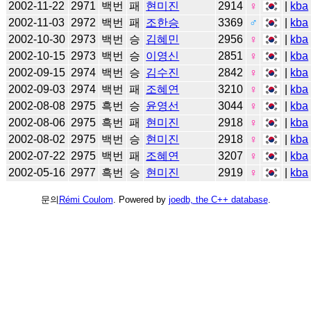
2002-11-22
2971
백번
패
현미진
2914
♀
|
kba
2002-11-03
2972
백번
패
조한승
3369
♂
|
kba
2002-10-30
2973
백번
승
김혜민
2956
♀
|
kba
2002-10-15
2973
백번
승
이영신
2851
♀
|
kba
2002-09-15
2974
백번
승
김수진
2842
♀
|
kba
2002-09-03
2974
백번
패
조혜연
3210
♀
|
kba
2002-08-08
2975
흑번
승
윤영선
3044
♀
|
kba
2002-08-06
2975
흑번
패
현미진
2918
♀
|
kba
2002-08-02
2975
백번
승
현미진
2918
♀
|
kba
2002-07-22
2975
백번
패
조혜연
3207
♀
|
kba
2002-05-16
2977
흑번
승
현미진
2919
♀
|
kba
문의
Rémi Coulom
. Powered by
joedb, the C++ database
.