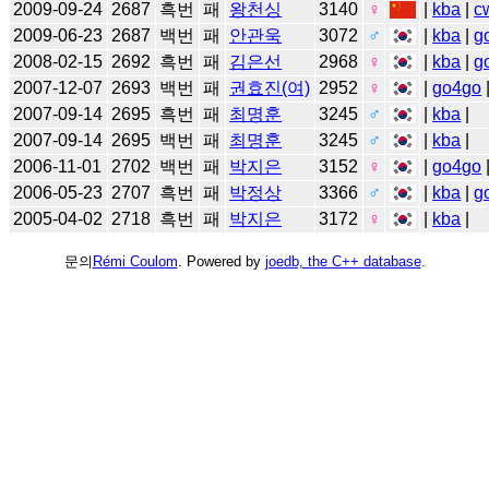
2009-09-24
2687
흑번
패
왕천싱
3140
♀
|
kba
|
c
2009-06-23
2687
백번
패
안관욱
3072
♂
|
kba
|
g
2008-02-15
2692
흑번
패
김은선
2968
♀
|
kba
|
g
2007-12-07
2693
백번
패
권효진(여)
2952
♀
|
go4go
2007-09-14
2695
흑번
패
최명훈
3245
♂
|
kba
|
2007-09-14
2695
백번
패
최명훈
3245
♂
|
kba
|
2006-11-01
2702
백번
패
박지은
3152
♀
|
go4go
2006-05-23
2707
흑번
패
박정상
3366
♂
|
kba
|
g
2005-04-02
2718
흑번
패
박지은
3172
♀
|
kba
|
문의
Rémi Coulom
. Powered by
joedb, the C++ database
.