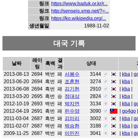
링크
https://www.baduk.or.kr/r...
링크
http://senseis.xmp.net/?=...
링크
https://ko.wikipedia.org/...
생년월일
1988-11-02
대국 기록
레이
결
날짜
흑백
상대
팅
과
2013-08-13
2694
백번
패
서봉수
3144
♂
|
kba
|
g
2013-06-20
2694
흑번
패
조훈현
3274
♂
|
kba
|
2013-06-08
2694
흑번
패
김기헌
2910
♂
|
kba
|
2013-03-20
2695
흑번
승
정대상
2824
♂
|
kba
|
2012-10-19
2693
백번
패
박지연
3134
♀
|
kba
|
g
2012-04-19
2691
흑번
패
린수양
3090
♂
|
go4go
2011-03-04
2687
흑번
패
김미리
3002
♀
|
kba
|
g
2011-02-07
2687
백번
패
박승현
3188
♂
|
kba
|
g
2009-11-25
2687
백번
패
이민진
3041
♀
|
kba
|
g