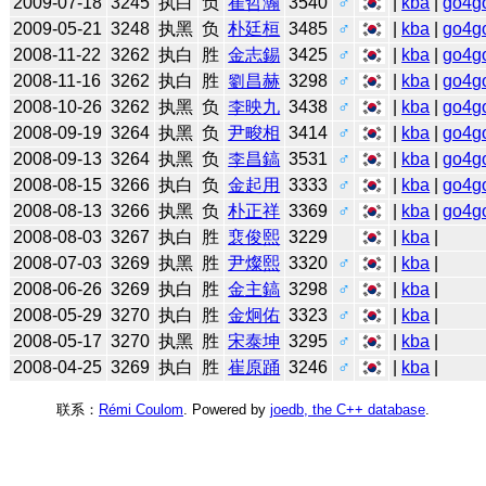
2009-07-18
3245
执白
负
崔哲瀚
3540
♂
|
kba
|
go4g
2009-05-21
3248
执黑
负
朴廷桓
3485
♂
|
kba
|
go4g
2008-11-22
3262
执白
胜
金志錫
3425
♂
|
kba
|
go4g
2008-11-16
3262
执白
胜
劉昌赫
3298
♂
|
kba
|
go4g
2008-10-26
3262
执黑
负
李映九
3438
♂
|
kba
|
go4g
2008-09-19
3264
执黑
负
尹畯相
3414
♂
|
kba
|
go4g
2008-09-13
3264
执黑
负
李昌鎬
3531
♂
|
kba
|
go4g
2008-08-15
3266
执白
负
金起用
3333
♂
|
kba
|
go4g
2008-08-13
3266
执黑
负
朴正祥
3369
♂
|
kba
|
go4g
2008-08-03
3267
执白
胜
裵俊熙
3229
|
kba
|
2008-07-03
3269
执黑
胜
尹燦熙
3320
♂
|
kba
|
2008-06-26
3269
执白
胜
金主鎬
3298
♂
|
kba
|
2008-05-29
3270
执白
胜
金炯佑
3323
♂
|
kba
|
2008-05-17
3270
执黑
胜
宋泰坤
3295
♂
|
kba
|
2008-04-25
3269
执白
胜
崔原踊
3246
♂
|
kba
|
联系：
Rémi Coulom
. Powered by
joedb, the C++ database
.