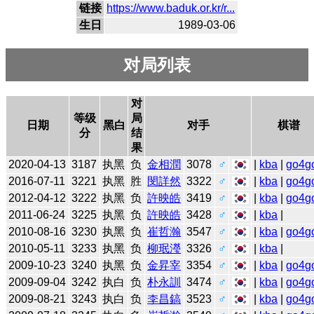
链接
https://www.baduk.or.kr/r...
生日
1989-03-06
对局列表
对
等级
局
日期
黑白
对手
棋谱
分
结
果
2020-04-13
3187
执黑
负
金相潤
3078
♂
|
kba
|
go4g
2016-07-11
3221
执黑
胜
閔詳然
3322
♂
|
kba
|
go4g
2012-04-12
3222
执黑
负
許映皓
3419
♂
|
kba
|
go4g
2011-06-24
3225
执黑
负
許映皓
3428
♂
|
kba
|
2010-08-16
3230
执黑
负
崔哲瀚
3547
♂
|
kba
|
go4g
2010-05-11
3233
执黑
负
柳珉瀅
3326
♂
|
kba
|
2009-10-23
3240
执黑
负
金昇宰
3354
♂
|
kba
|
go4g
2009-09-04
3242
执白
负
朴永訓
3474
♂
|
kba
|
go4g
2009-08-21
3243
执白
负
李昌鎬
3523
♂
|
kba
|
go4g