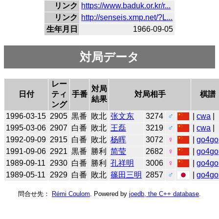
リンク
https://www.baduk.or.kr/r...
リンク
http://senseis.xmp.net/?L...
生年月日
1966-09-05
対局データ
レー
対局
日付
ティ
手番
対局相手
棋譜
結果
ング
1996-03-15
2905
黒番
敗北
张文东
3274
♂
|
cwa
|
1995-03-06
2907
白番
敗北
王磊
3219
♂
|
cwa
|
1992-09-09
2915
白番
敗北
杨晖
3072
♀
|
go4go
1991-09-06
2921
黒番
勝利
简莹
2682
♀
|
go4go
1989-09-11
2930
白番
勝利
孔祥明
3006
♀
|
go4go
1989-05-11
2929
白番
敗北
篠田三明
2857
♂
|
go4go
問合せ先：
Rémi Coulom
. Powered by
joedb, the C++ database
.