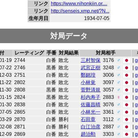
リンク
https://www.nihonkiin.or....
リンク
http://senseis.xmp.net/?N...
生年月日
1934-07-05
対局データ
付
レーティング
手番
対局結果
対局相手
01-19
2744
白番
敗北
三村智保
3176
♂
|
g
07-22
2746
黒番
敗北
武宮正樹
3248
♂
|
g
12-03
2751
白番
敗北
鄭銘瑝
3006
♂
|
g
11-22
2802
白番
敗北
小林覚
3097
♂
|
g
11-30
2808
黒番
敗北
菅野清規
3057
♂
|
g
01-15
2824
黒番
敗北
杉内寿子
2883
♀
|
g
01-30
2838
白番
敗北
佐藤昌晴
3076
♂
|
g
07-05
2865
白番
敗北
小林光一
3361
♂
|
g
03-29
2870
白番
勝利
石田章
3112
♂
|
g
02-08
2871
白番
勝利
白江治彦
2887
♂
|
g
12-09
2869
白番
敗北
趙治勲
3303
♂
|
g