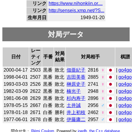
リンク
https://www.nihonkiin.or....
リンク
http://senseis.xmp.net/?S...
生年月日
1949-01-20
対局データ
レー
対局
日付
ティ
手番
対局相手
棋譜
結果
ング
2000-04-17
2503
黒番
敗北
佃亜紀子
2816
♀
|
go4go
1998-04-01
2507
黒番
敗北
吉田美香
2885
♀
|
go4go
1993-03-03
2526
黒番
敗北
榊原史子
2741
♀
|
go4go
1982-03-09
2622
黒番
敗北
楠光子
2948
♀
|
go4go
1981-06-08
2629
黒番
敗北
杉内寿子
2896
♀
|
go4go
1978-05-15
2667
白番
敗北
土井誠
2956
♂
|
go4go
1978-01-18
2671
白番
勝利
井上初枝
2462
♀
|
go4go
1977-06-01
2678
白番
敗北
伊藤庸二
2957
♂
|
go4go
問合せ先：
Rémi Coulom
. Powered by
joedb, the C++ database
.