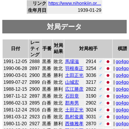
リンク
https://www.nihonkiin.or....
生年月日
1939-01-29
対局データ
レー
対局
日付
ティ
手番
対局相手
棋譜
結果
ング
1991-12-05
2888
黒番
敗北
馬場滋
2914
♂
|
go4go
1990-06-28
2897
黒番
敗北
羽根泰正
3254
♂
|
go4go
1990-03-01
2900
黒番
勝利
土田正光
3036
♂
|
go4go
1989-07-27
2899
白番
敗北
山城宏
3217
♂
|
go4go
1988-12-15
2900
黒番
勝利
広江勝彦
2822
♂
|
go4go
1987-11-12
2897
黒番
敗北
石田章
3190
♂
|
go4go
1986-02-13
2895
白番
敗北
郡寿男
2902
♂
|
go4go
1981-12-24
2916
白番
敗北
土田正光
3024
♂
|
go4go
1981-03-12
2923
白番
敗北
島村俊廣
3031
♂
|
go4go
1980-11-20
2927
黒番
勝利
西條雅孝
2870
♂
|
go4go