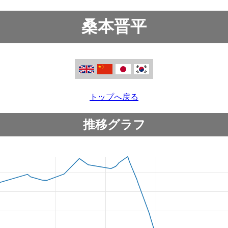
桑本晋平
トップへ戻る
推移グラフ