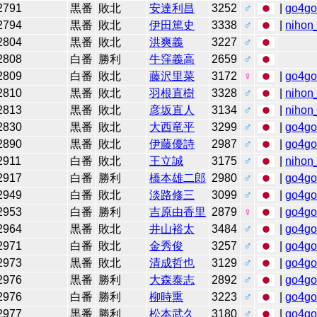
2791
黒番
敗北
安達利昌
3252
♂
|
go4g
2794
黒番
敗北
伊田篤史
3338
♂
|
nihon_
2804
黒番
敗北
洪爽義
3227
♂
2808
白番
勝利
牛窪義高
2659
♂
2809
白番
敗北
藤沢里菜
3172
♀
|
go4g
2810
黒番
敗北
羽根直樹
3328
♂
|
nihon_
2813
黒番
敗北
彦坂直人
3134
♂
|
nihon_
2830
黒番
敗北
大西竜平
3299
♂
|
go4g
2890
黒番
敗北
伊藤優詩
2987
♂
|
go4g
2911
白番
敗北
王立誠
3175
♂
|
nihon_
2917
白番
勝利
橋本雄二郎
2980
♂
|
go4g
2949
白番
敗北
淡路修三
3099
♂
|
go4g
2953
白番
勝利
吉原由香里
2879
♀
|
go4g
2964
黒番
敗北
井山裕太
3484
♂
|
go4g
2971
白番
敗北
金秀俊
3257
♂
|
go4g
2973
黒番
敗北
清成哲也
3129
♂
|
go4g
2976
黒番
勝利
大森泰志
2892
♂
|
go4g
2976
白番
勝利
柳時熏
3223
♂
|
go4g
2977
黒番
勝利
松本武久
3180
♂
|
go4g