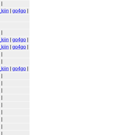
o
|
kiin
|
go4go
|
o
|
kiin
|
go4go
|
kiin
|
go4go
|
o
|
o
|
kiin
|
go4go
|
o
|
o
|
o
|
o
|
o
|
o
|
o
|
o
|
o
|