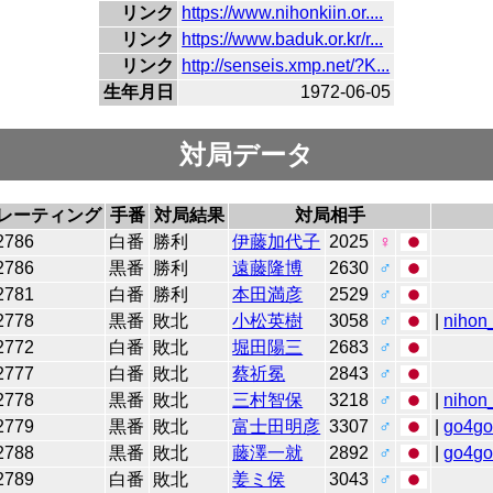
リンク
https://www.nihonkiin.or....
リンク
https://www.baduk.or.kr/r...
リンク
http://senseis.xmp.net/?K...
生年月日
1972-06-05
対局データ
レーティング
手番
対局結果
対局相手
2786
白番
勝利
伊藤加代子
2025
♀
2786
黒番
勝利
遠藤隆博
2630
♂
2781
白番
勝利
本田満彦
2529
♂
2778
黒番
敗北
小松英樹
3058
♂
|
nihon_
2772
白番
敗北
堀田陽三
2683
♂
2777
白番
敗北
蔡祈冕
2843
♂
2778
黒番
敗北
三村智保
3218
♂
|
nihon_
2779
黒番
敗北
富士田明彦
3307
♂
|
go4g
2788
黒番
敗北
藤澤一就
2892
♂
|
go4g
2789
白番
敗北
姜ミ侯
3043
♂