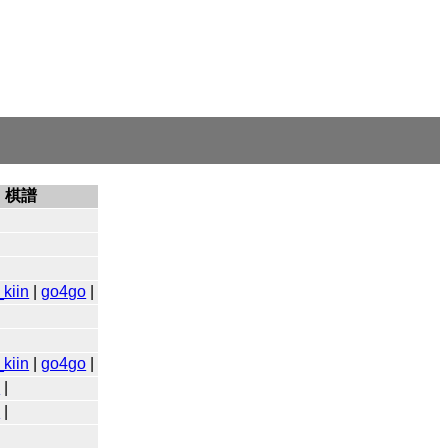
棋譜
kiin
|
go4go
|
kiin
|
go4go
|
o
|
o
|