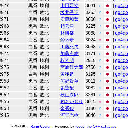
2977
黒番
勝利
山田晋次
3031
♂
|
go4g
2971
白番
敗北
坂井秀至
3253
♂
|
go4g
2971
黒番
勝利
安藤和繁
3000
♂
|
go4g
2968
黒番
敗北
趙善津
3225
♂
|
go4g
2966
黒番
敗北
林海峯
3068
♂
|
go4g
2964
白番
敗北
鈴木歩
3024
♀
|
go4g
2968
白番
敗北
工藤紀夫
3068
♂
|
go4g
2974
白番
敗北
加藤充志
3171
♂
|
go4g
2974
黒番
勝利
杉本明
2919
♂
|
go4g
2975
黒番
勝利
宮崎龍太郎
2756
♂
|
go4g
2975
白番
勝利
黄翊祖
3195
♂
|
go4g
2958
黒番
敗北
河野貴至
3011
♂
|
go4g
2952
白番
敗北
張豊猷
3082
♂
|
go4g
2952
白番
敗北
秋山次郎
3231
♂
|
go4g
2955
白番
敗北
知念かおり
3015
♀
|
go4g
2958
黒番
勝利
金秀俊
3190
♂
|
go4g
2945
黒番
敗北
河野光樹
3046
♂
|
go4g
問合せ先：
Rémi Coulom
. Powered by
joedb, the C++ database
.