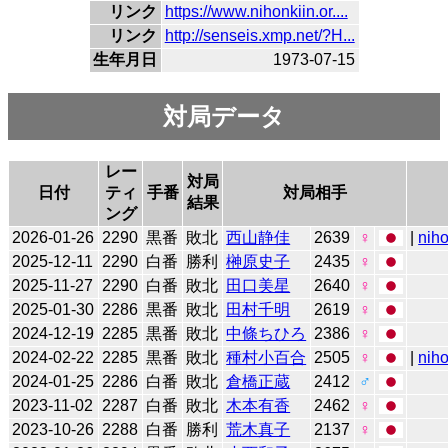
リンク
https://www.nihonkiin.or....
リンク
http://senseis.xmp.net/?H...
生年月日
1973-07-15
対局データ
レー
対局
日付
ティ
手番
対局相手
結果
ング
2026-01-26
2290
黒番
敗北
西山静佳
2639
♀
|
niho
2025-12-11
2290
白番
勝利
榊原史子
2435
♀
2025-11-27
2290
白番
敗北
田口美星
2640
♀
2025-01-30
2286
黒番
敗北
田村千明
2619
♀
2024-12-19
2285
黒番
敗北
中條ちひろ
2386
♀
2024-02-22
2285
黒番
敗北
種村小百合
2505
♀
|
niho
2024-01-25
2286
白番
敗北
倉橋正蔵
2412
♂
2023-11-02
2287
白番
敗北
木本有香
2462
♀
2023-10-26
2288
白番
勝利
荒木真子
2137
♀