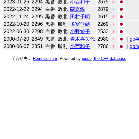
2023-01-26
2294
黒番
敗北
小西和子
2675
♀
2022-12-22
2294
白番
敗北
陳嘉鋭
2879
♂
2022-11-24
2295
黒番
敗北
田村千明
2615
♀
2022-10-20
2296
黒番
勝利
多冨佳絵
2269
♀
2022-06-30
2298
白番
敗北
小野綾子
2533
♀
2000-07-20
2849
黒番
敗北
青木喜久代
2980
♀
|
go4
2000-06-07
2851
白番
勝利
小西和子
2786
♀
|
go4
問合せ先：
Rémi Coulom
. Powered by
joedb, the C++ database
.