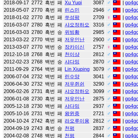
2018-09-17
2772
흑번
패
Xu Yuqi
3087
♂
|
go4g
2018-05-07
2770
흑번
패
린스민
2946
♂
|
go4g
2018-01-02
2770
흑번
패
쑤성팡
2709
♀
|
go4g
2016-03-07
2780
흑번
패
샤오정하오
3316
♂
|
go4g
2016-03-03
2780
흑번
승
위빙황
2985
♂
|
go4g
2013-03-22
2770
백번
패
저우인난
2900
♂
|
go4g
2013-03-07
2770
백번
승
장카이신
2757
♀
|
go4g
2012-10-18
2768
흑번
패
천이샹
2812
♂
|
go4g
2012-02-23
2768
백번
승
샤다밍
2870
♂
|
go4g
2011-09-29
2764
백번
패
Lin Xiuping
3079
♂
|
go4g
2006-07-04
2732
백번
패
린수양
3041
♂
|
go4g
2006-04-30
2732
백번
패
저우쥔쉰
3290
♂
|
go4g
2006-02-26
2731
흑번
패
샤오정하오
3099
♂
|
go4g
2006-01-08
2730
흑번
패
저우인난
2875
♂
|
go4g
2005-12-18
2730
백번
패
샤다밍
2937
♂
|
go4g
2005-10-16
2731
백번
패
왕윈중
2721
♂
|
go4g
2004-10-24
2742
흑번
패
라오루이융
2812
♂
|
go4g
2004-09-19
2743
흑번
승
천펑
2837
♂
|
go4g
2004-02-08
2748
백번
패
천펑
2844
♂
|
go4g