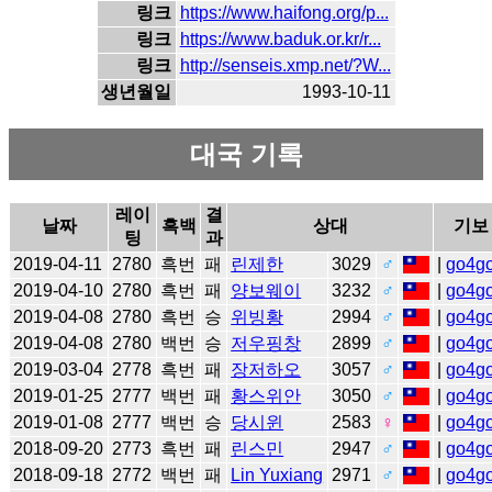
링크
https://www.haifong.org/p...
링크
https://www.baduk.or.kr/r...
링크
http://senseis.xmp.net/?W...
생년월일
1993-10-11
대국 기록
레이
결
날짜
흑백
상대
기보
팅
과
2019-04-11
2780
흑번
패
린제한
3029
♂
|
go4g
2019-04-10
2780
흑번
패
양보웨이
3232
♂
|
go4g
2019-04-08
2780
흑번
승
위빙황
2994
♂
|
go4g
2019-04-08
2780
백번
승
저우핑창
2899
♂
|
go4g
2019-03-04
2778
흑번
패
장저하오
3057
♂
|
go4g
2019-01-25
2777
백번
패
황스위안
3050
♂
|
go4g
2019-01-08
2777
백번
승
당시윈
2583
♀
|
go4g
2018-09-20
2773
흑번
패
린스민
2947
♂
|
go4g
2018-09-18
2772
백번
패
Lin Yuxiang
2971
♂
|
go4g