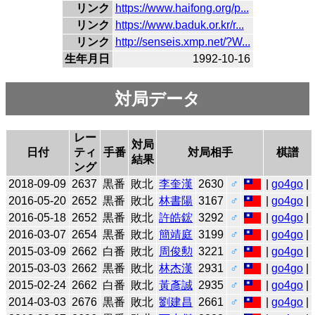
リンク
https://www.haifong.org/p...
リンク
https://www.baduk.or.kr/r...
リンク
http://senseis.xmp.net/?W...
生年月日
1992-10-16
対局データ
レー
対局
日付
ティ
手番
対局相手
棋譜
結果
ング
2018-09-09
2637
黒番
敗北
李奎漢
2630
♂
|
go4go
|
2016-05-20
2652
黒番
敗北
林書陽
3167
♂
|
go4go
|
2016-05-18
2652
黒番
敗北
許皓鋐
3292
♂
|
go4go
|
2016-03-07
2654
黒番
敗北
簡靖庭
3199
♂
|
go4go
|
2015-03-09
2662
白番
敗北
周俊勲
3221
♂
|
go4go
|
2015-03-03
2662
黒番
敗北
林杰漢
2931
♂
|
go4go
|
2015-02-24
2662
白番
敗北
黃彥誠
2935
♂
|
go4go
|
2014-03-03
2676
黒番
敗北
劉建昌
2661
♂
|
go4go
|