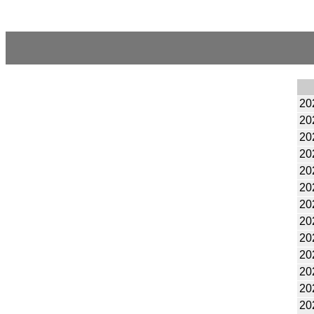
20
20
20
20
20
20
20
20
20
20
20
20
20