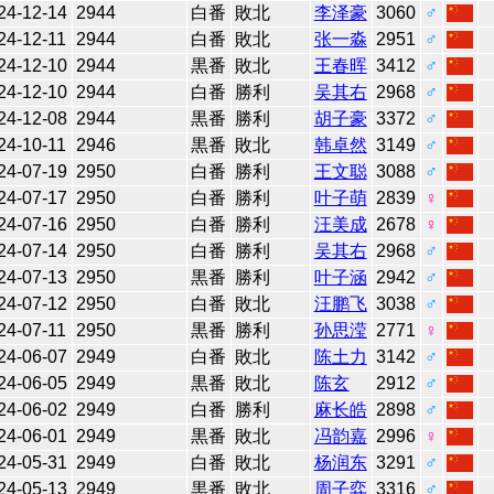
24-12-14
2944
白番
敗北
李泽豪
3060
♂
24-12-11
2944
白番
敗北
张一淼
2951
♂
24-12-10
2944
黒番
敗北
王春晖
3412
♂
24-12-10
2944
白番
勝利
吴其右
2968
♂
24-12-08
2944
黒番
勝利
胡子豪
3372
♂
24-10-11
2946
黒番
敗北
韩卓然
3149
♂
24-07-19
2950
白番
勝利
王文聪
3088
♂
24-07-17
2950
白番
勝利
叶子萌
2839
♀
24-07-16
2950
白番
勝利
汪美成
2678
♀
24-07-14
2950
白番
勝利
吴其右
2968
♂
24-07-13
2950
黒番
勝利
叶子涵
2942
♂
24-07-12
2950
白番
敗北
汪鹏飞
3038
♂
24-07-11
2950
黒番
勝利
孙思滢
2771
♀
24-06-07
2949
白番
敗北
陈土力
3142
♂
24-06-05
2949
黒番
敗北
陈玄
2912
♂
24-06-02
2949
白番
勝利
麻长皓
2898
♂
24-06-01
2949
黒番
敗北
冯韵嘉
2996
♀
24-05-31
2949
白番
敗北
杨润东
3291
♂
24-05-13
2949
黒番
敗北
周子弈
3316
♂