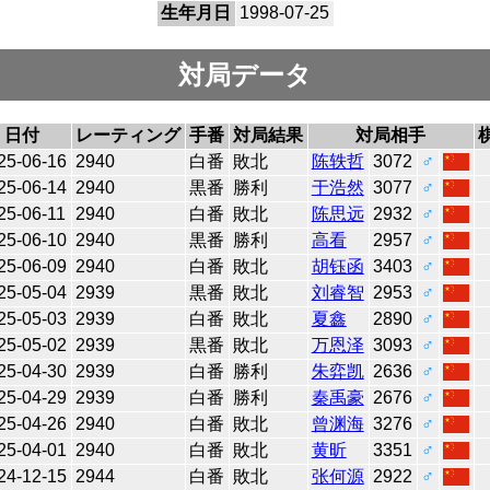
生年月日
1998-07-25
対局データ
日付
レーティング
手番
対局結果
対局相手
25-06-16
2940
白番
敗北
陈轶哲
3072
♂
25-06-14
2940
黒番
勝利
于浩然
3077
♂
25-06-11
2940
白番
敗北
陈思远
2932
♂
25-06-10
2940
黒番
勝利
高看
2957
♂
25-06-09
2940
白番
敗北
胡钰函
3403
♂
25-05-04
2939
黒番
敗北
刘睿智
2953
♂
25-05-03
2939
白番
敗北
夏鑫
2890
♂
25-05-02
2939
黒番
敗北
万恩泽
3093
♂
25-04-30
2939
白番
勝利
朱弈凯
2636
♂
25-04-29
2939
白番
勝利
秦禹豪
2676
♂
25-04-26
2940
白番
敗北
曾渊海
3276
♂
25-04-01
2940
白番
敗北
黄昕
3351
♂
24-12-15
2944
白番
敗北
张何源
2922
♂