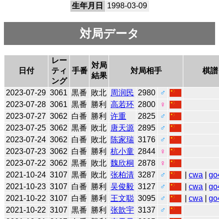
生年月日
1998-03-09
対局データ
レー
対局
日付
ティ
手番
対局相手
棋譜
結果
ング
2023-07-29
3061
黒番
敗北
周润民
2980
♂
2023-07-28
3061
黒番
勝利
高若环
2800
♀
2023-07-27
3062
白番
勝利
许重
2825
♂
2023-07-25
3062
黒番
敗北
唐天源
2895
♂
2023-07-24
3062
白番
敗北
陈家瑞
3176
♂
2023-07-23
3062
白番
勝利
杭小童
2844
♀
2023-07-22
3062
黒番
敗北
魏欣桐
2878
♀
2021-10-24
3107
黒番
敗北
张柏清
3287
♂
|
cwa
|
go
2021-10-23
3107
白番
勝利
吴俊毅
3127
♂
|
cwa
|
go
2021-10-22
3107
白番
勝利
王文聪
3095
♂
|
cwa
|
go
2021-10-22
3107
黒番
勝利
张歆宇
3137
♂