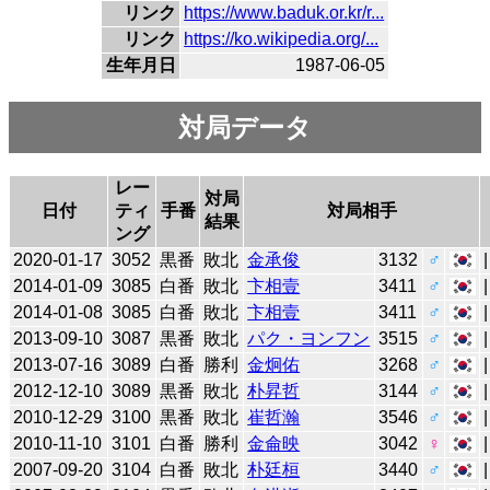
リンク
https://www.baduk.or.kr/r...
リンク
https://ko.wikipedia.org/...
生年月日
1987-06-05
対局データ
レー
対局
日付
ティ
手番
対局相手
結果
ング
2020-01-17
3052
黒番
敗北
金承俊
3132
♂
2014-01-09
3085
白番
敗北
卞相壹
3411
♂
2014-01-08
3085
白番
敗北
卞相壹
3411
♂
2013-09-10
3087
黒番
敗北
パク・ヨンフン
3515
♂
2013-07-16
3089
白番
勝利
金炯佑
3268
♂
2012-12-10
3089
黒番
敗北
朴昇哲
3144
♂
2010-12-29
3100
黒番
敗北
崔哲瀚
3546
♂
2010-11-10
3101
白番
勝利
金侖映
3042
♀
2007-09-20
3104
白番
敗北
朴廷桓
3440
♂