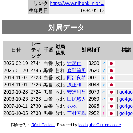
リンク
https://www.nihonkiin.or....
生年月日
1984-05-13
対局データ
レー
対局
日付
ティ
手番
対局相手
棋譜
結果
ング
2026-02-19
2744
白番
敗北
辻󠄀篤仁
3200
♂
2025-01-20
2745
黒番
勝利
森野節男
2620
♂
2019-11-07
2728
白番
敗北
阿部良希
3071
♂
2018-11-01
2726
黒番
敗北
原正和
3048
♂
2010-10-28
2724
黒番
敗北
安達利昌
3079
♂
|
go4go
2008-10-23
2726
白番
敗北
田尻悠人
2969
♂
|
go4go
2007-10-11
2730
白番
敗北
兆乾
2895
♀
|
go4go
2006-10-05
2738
黒番
敗北
三村芳織
2952
♀
|
go4go
問合せ先：
Rémi Coulom
. Powered by
joedb, the C++ database
.