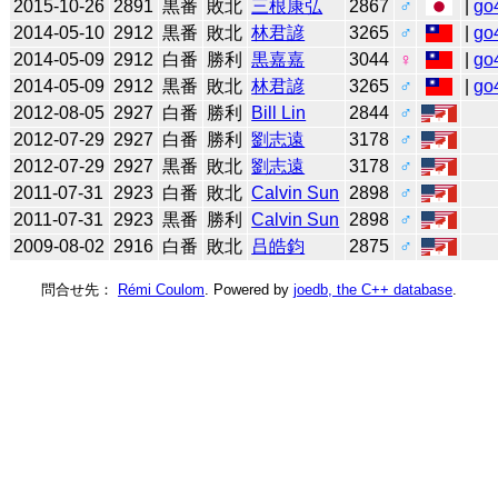
2015-10-26
2891
黒番
敗北
三根康弘
2867
♂
|
go
2014-05-10
2912
黒番
敗北
林君諺
3265
♂
|
go
2014-05-09
2912
白番
勝利
黒嘉嘉
3044
♀
|
go
2014-05-09
2912
黒番
敗北
林君諺
3265
♂
|
go
2012-08-05
2927
白番
勝利
Bill Lin
2844
♂
2012-07-29
2927
白番
勝利
劉志遠
3178
♂
2012-07-29
2927
黒番
敗北
劉志遠
3178
♂
2011-07-31
2923
白番
敗北
Calvin Sun
2898
♂
2011-07-31
2923
黒番
勝利
Calvin Sun
2898
♂
2009-08-02
2916
白番
敗北
吕皓鈞
2875
♂
問合せ先：
Rémi Coulom
. Powered by
joedb, the C++ database
.