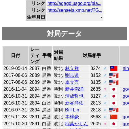
リンク
http://agagd.usgo.org/pla...
リンク
http://senseis.xmp.net/?G...
生年月日
-
対局データ
レー
対局
日付
ティ
手番
対局相手
結果
ング
2019-05-14
2887
白番
敗北
林立祥
3274
♂
|
ni
2017-08-06
2889
黒番
敗北
劉志遠
3152
♂
2017-08-06
2889
黒番
敗北
李立言
3135
♂
2016-11-04
2894
黒番
勝利
新井満涌
2635
♀
|
go
2016-10-31
2894
黒番
敗北
清成哲也
3127
♂
|
go
2016-10-31
2894
白番
勝利
新谷洋佑
2813
♂
|
go
2016-07-31
2894
黒番
勝利
Bill Lin
2818
♂
2015-11-28
2891
黒番
敗北
辜梓豪
3568
♂
|
go
2015-10-30
2891
白番
敗北
稲葉かりん
2605
♀
|
go