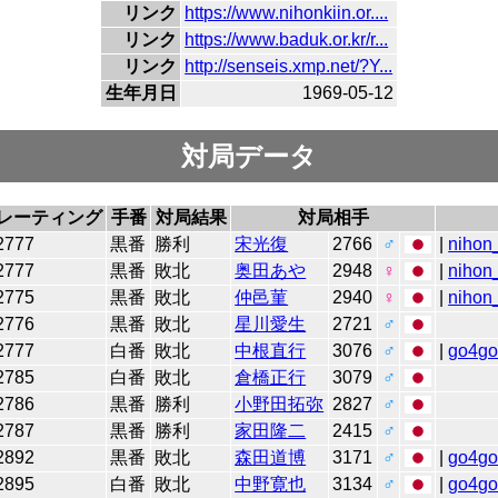
リンク
https://www.nihonkiin.or....
リンク
https://www.baduk.or.kr/r...
リンク
http://senseis.xmp.net/?Y...
生年月日
1969-05-12
対局データ
レーティング
手番
対局結果
対局相手
2777
黒番
勝利
宋光復
2766
♂
|
nihon_
2777
黒番
敗北
奥田あや
2948
♀
|
nihon_
2775
黒番
敗北
仲邑菫
2940
♀
|
nihon_
2776
黒番
敗北
星川愛生
2721
♂
2777
白番
敗北
中根直行
3076
♂
|
go4g
2785
白番
敗北
倉橋正行
3079
♂
2786
黒番
勝利
小野田拓弥
2827
♂
2787
黒番
勝利
家田隆二
2415
♂
2892
黒番
敗北
森田道博
3171
♂
|
go4g
2895
白番
敗北
中野寛也
3134
♂
|
go4g