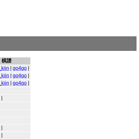
棋譜
kiin
|
go4go
|
kiin
|
go4go
|
kiin
|
go4go
|
o
|
o
|
o
|