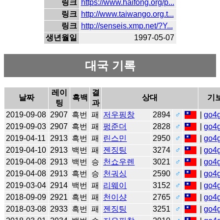
링크
https://www.haifong.org/p...
링크
http://www.taiwango.org.t...
링크
http://senseis.xmp.net/?Y...
생년월일
1997-05-07
대국 기록
레이
결
날짜
흑백
상대
기
팅
과
2019-09-08
2907
흑번
패
저우핑창
2894
♂
|
go4
2019-09-03
2907
흑번
패
펑준더
2828
♂
|
go4
2019-04-11
2913
흑번
패
린스민
2950
♂
|
go4
2019-04-10
2913
백번
패
젠징팅
3274
♂
|
go4
2019-04-08
2913
백번
승
천쇼우렌
3021
♂
|
go4
2019-04-08
2913
흑번
승
천궈싱
2590
♂
|
go4
2019-03-04
2914
백번
패
리웨이
3152
♂
|
go4
2018-09-09
2921
흑번
패
천이샹
2765
♂
|
go4
2018-03-08
2933
흑번
패
젠징팅
3251
♂
|
go4