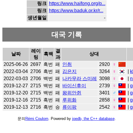
링크
https://www.haifong.org/p...
링크
https://www.baduk.or.kr/r...
생년월일
-
대국 기록
레이
결
날짜
흑백
상대
팅
과
2025-06-26
2697
흑번
패
인취
2920
♀
2022-03-04
2706
흑번
패
김은지
3264
♀
|
k
2022-03-03
2706
백번
패
나카무라 스미레
3098
♀
|
n
2019-12-27
2715
백번
패
바이신후이
2739
♀
|
g
2019-12-20
2715
백번
패
왕위안쥔
3401
♂
|
g
2019-12-16
2715
흑번
패
루위화
2858
♀
|
g
2019-12-13
2716
흑번
승
류이팡
2542
♀
|
g
문의
Rémi Coulom
. Powered by
joedb, the C++ database
.