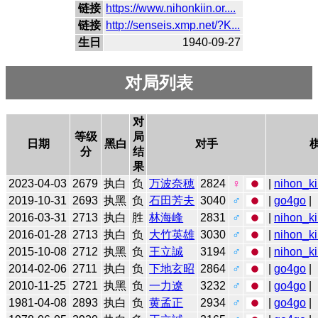
链接
https://www.nihonkiin.or....
链接
http://senseis.xmp.net/?K...
生日
1940-09-27
对局列表
对
等级
局
日期
黑白
对手
分
结
果
2023-04-03
2679
执白
负
万波奈穂
2824
♀
|
nihon_ki
2019-10-31
2693
执黑
负
石田芳夫
3040
♂
|
go4go
|
2016-03-31
2713
执白
胜
林海峰
2831
♂
|
nihon_ki
2016-01-28
2713
执白
负
大竹英雄
3030
♂
|
nihon_ki
2015-10-08
2712
执黑
负
王立誠
3194
♂
|
nihon_ki
2014-02-06
2711
执白
负
下地玄昭
2864
♂
|
go4go
|
2010-11-25
2721
执黑
负
一力遼
3232
♂
|
go4go
|
1981-04-08
2893
执白
负
黄孟正
2934
♂
|
go4go
|