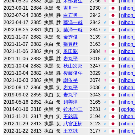
2024-05-30
2882
执黑
胜
木部夏生
2756
♀
|
nihon_
2023-09-11
2884
执黑
负
吉川一
2930
♂
|
nihon_
2023-07-24
2885
执黑
胜
白石勇一
2942
♂
|
nihon_
2023-04-17
2885
执黑
胜
藤泽一就
2842
♂
|
nihon_
2022-08-25
2881
执白
负
藤泽一就
2847
♂
|
nihon_
2021-11-07
2882
执黑
负
金秀俊
3139
♂
|
nihon_
2021-11-07
2882
执白
负
張豊猷
3163
♂
|
nihon_
2021-11-06
2882
执白
负
奥田彩
2984
♀
|
nihon_
2021-11-06
2882
执黑
胜
岩丸平
3018
♂
|
nihon_
2021-10-04
2882
执黑
负
秋山次郎
3247
♂
|
nihon_
2021-10-04
2882
执黑
胜
後藤俊午
3029
♂
|
nihon_
2021-10-03
2882
执黑
胜
謝依旻
3074
♀
|
nihon_
2020-08-17
2866
执黑
负
岩丸平
3036
♂
|
nihon_
2019-09-02
2855
执白
负
岩丸平
3043
♂
|
nihon_
2019-05-16
2852
执白
负
趙善津
3165
♂
|
nihon_
2014-01-16
2818
执黑
负
铃木伸二
3231
♂
|
go4go
2013-11-21
2817
执白
负
王銘琬
3194
♂
|
nihon_
2012-11-29
2813
执黑
负
武宮正樹
3123
♂
|
nihon_
2012-11-22
2813
执白
负
王立誠
3177
♂
|
nihon_