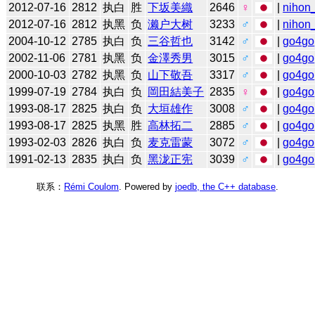
2012-07-16
2812
执白
胜
下坂美織
2646
♀
|
nihon_
2012-07-16
2812
执黑
负
濑户大树
3233
♂
|
nihon_
2004-10-12
2785
执白
负
三谷哲也
3142
♂
|
go4go
2002-11-06
2781
执黑
负
金澤秀男
3015
♂
|
go4go
2000-10-03
2782
执黑
负
山下敬吾
3317
♂
|
go4go
1999-07-19
2784
执白
负
岡田結美子
2835
♀
|
go4go
1993-08-17
2825
执白
负
大垣雄作
3008
♂
|
go4go
1993-08-17
2825
执黑
胜
高林拓二
2885
♂
|
go4go
1993-02-03
2826
执白
负
麦克雷蒙
3072
♂
|
go4go
1991-02-13
2835
执白
负
黑泷正宪
3039
♂
|
go4go
联系：
Rémi Coulom
. Powered by
joedb, the C++ database
.