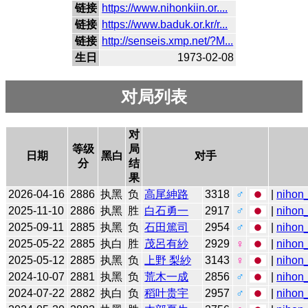
链接
https://www.nihonkiin.or....
链接
https://www.baduk.or.kr/r...
链接
http://senseis.xmp.net/?M...
生日
1973-02-08
对局列表
对
等级
局
日期
黑白
对手
分
结
果
2026-04-16
2886
执黑
负
高尾紳路
3318
♂
|
nihon_
2025-11-10
2886
执黑
胜
白石勇一
2917
♂
|
nihon_
2025-09-11
2885
执黑
负
石田篤司
2954
♂
|
nihon_
2025-05-22
2885
执白
胜
茂呂有紗
2929
♀
|
nihon_
2025-05-12
2885
执黑
负
上野 梨紗
3143
♀
|
nihon_
2024-10-07
2881
执黑
负
荒木一成
2856
♂
|
nihon_
2024-07-22
2882
执白
负
稻叶贵宇
2957
♂
|
nihon_