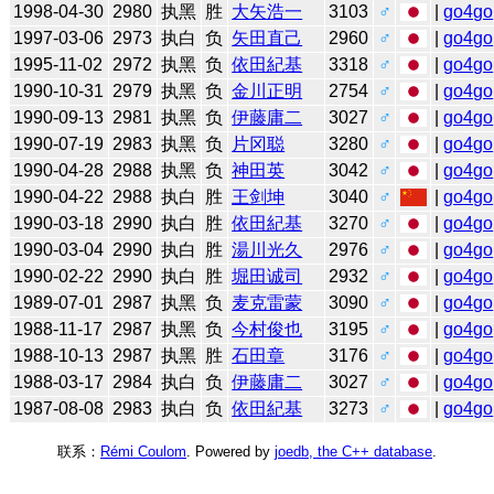
1998-04-30
2980
执黑
胜
大矢浩一
3103
♂
|
go4go
1997-03-06
2973
执白
负
矢田直己
2960
♂
|
go4go
1995-11-02
2972
执黑
负
依田紀基
3318
♂
|
go4go
1990-10-31
2979
执黑
负
金川正明
2754
♂
|
go4go
1990-09-13
2981
执黑
负
伊藤庸二
3027
♂
|
go4go
1990-07-19
2983
执黑
负
片冈聪
3280
♂
|
go4go
1990-04-28
2988
执黑
负
神田英
3042
♂
|
go4go
1990-04-22
2988
执白
胜
王剑坤
3040
♂
|
go4go
1990-03-18
2990
执白
胜
依田紀基
3270
♂
|
go4go
1990-03-04
2990
执白
胜
湯川光久
2976
♂
|
go4go
1990-02-22
2990
执白
胜
堀田诚司
2932
♂
|
go4go
1989-07-01
2987
执黑
负
麦克雷蒙
3090
♂
|
go4go
1988-11-17
2987
执黑
负
今村俊也
3195
♂
|
go4go
1988-10-13
2987
执黑
胜
石田章
3176
♂
|
go4go
1988-03-17
2984
执白
负
伊藤庸二
3027
♂
|
go4go
1987-08-08
2983
执白
负
依田紀基
3273
♂
|
go4go
联系：
Rémi Coulom
. Powered by
joedb, the C++ database
.