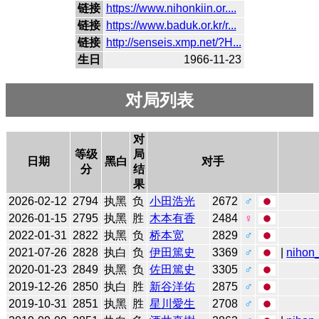
链接
https://www.nihonkiin.or....
链接
https://www.baduk.or.kr/r...
链接
http://senseis.xmp.net/?H...
生日
1966-11-23
对局列表
对
等级
局
日期
黑白
对手
分
结
果
2026-02-12
2794
执黑
负
小田浩光
2672
♂
2026-01-15
2795
执黑
胜
木本有香
2484
♀
2022-01-31
2822
执黑
负
桥本宽
2829
♂
2021-07-26
2828
执白
负
伊田篤史
3369
♂
|
nihon_
2020-01-23
2849
执黑
负
佐田篤史
3305
♂
2019-12-26
2850
执白
胜
新谷洋佑
2875
♂
2019-10-31
2851
执黑
胜
星川愛生
2708
♂