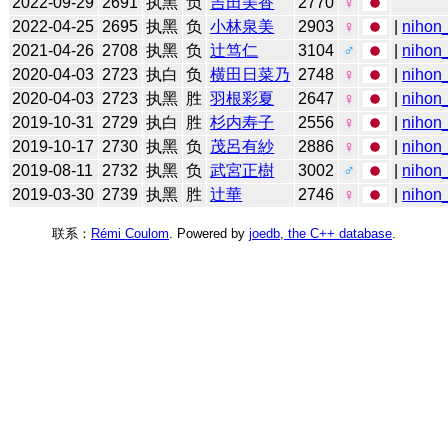
2022-09-29
2691
执黑
负
吉田美香
2770
♀
2022-04-25
2695
执黑
负
小林泉美
2903
♀
|
nihon_
2021-04-26
2708
执黑
负
辻笃仁
3104
♂
|
nihon_
2020-04-03
2723
执白
负
横田日菜乃
2748
♀
|
nihon_
2020-04-03
2723
执黑
胜
羽根彩夏
2647
♀
|
nihon_
2019-10-31
2729
执白
胜
杉内寿子
2556
♀
|
nihon_
2019-10-17
2730
执黑
负
茂呂有紗
2886
♀
|
nihon_
2019-08-11
2732
执黑
负
武宮正樹
3002
♂
|
nihon_
2019-03-30
2739
执黑
胜
辻華
2746
♀
|
nihon_
联系：
Rémi Coulom
. Powered by
joedb, the C++ database
.