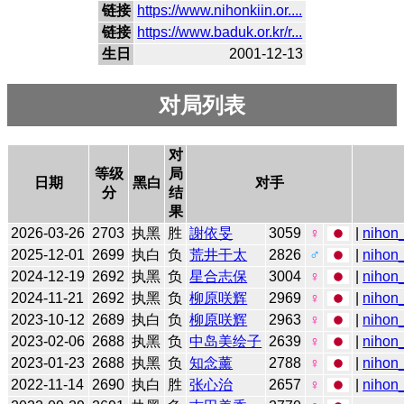
链接
https://www.nihonkiin.or....
链接
https://www.baduk.or.kr/r...
生日
2001-12-13
对局列表
对
等级
局
日期
黑白
对手
分
结
果
2026-03-26
2703
执黑
胜
謝依旻
3059
♀
|
nihon_
2025-12-01
2699
执白
负
荒井干太
2826
♂
|
nihon_
2024-12-19
2692
执黑
负
星合志保
3004
♀
|
nihon_
2024-11-21
2692
执黑
负
柳原咲辉
2969
♀
|
nihon_
2023-10-12
2689
执白
负
柳原咲辉
2963
♀
|
nihon_
2023-02-06
2688
执黑
负
中岛美绘子
2639
♀
|
nihon_
2023-01-23
2688
执黑
负
知念薰
2788
♀
|
nihon_
2022-11-14
2690
执白
胜
张心治
2657
♀
|
nihon_